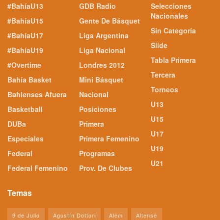
#BahíaU13
GDB Radio
Selecciones
Nacionales
#BahíaU15
Gente De Básquet
Sin Categoría
#BahíaU17
Liga Argentina
Slide
#BahíaU19
Liga Nacional
Tabla Primera
#Overtime
Londres 2012
Tercera
Bahía Basket
Mini Básquet
Torneos
Bahienses Afuera
Nacional
U13
Basketball
Posiciones
U15
DUBa
Primera
U17
Especiales
Primera Femenino
U19
Federal
Programas
U21
Federal Femenino
Prov. De Clubes
Temas
9 de Julio
Agustín Dottori
Alem
Altense