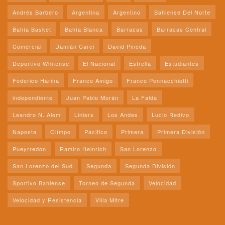
Andrés Barbero
Argentina
Argentino
Bahiense Del Norte
Bahía Basket
Bahía Blanca
Barracas
Barracas Central
Comercial
Damián Carci
David Pineda
Deportivo Whitense
El Nacional
Estrella
Estudiantes
Federico Harina
Franco Amigo
Franco Pennacchiotti
independiente
Juan Pablo Morán
La Falda
Leandro N. Alem
Liniers
Los Andes
Lucio Redivo
Naposta
Olímpo
Pacifico
Primera
Primera División
Pueyrredon
Ramiro Heinrich
San Lorenzo
San Lorenzo del Sud
Segunda
Segunda División
Sportivo Bahiense
Torneo de Segunda
Velocidad
Velocidad y Resistencia
Villa Mitre