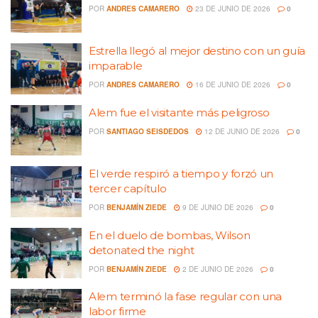
POR
ANDRES CAMARERO
23 DE JUNIO DE 2026
0
Estrella llegó al mejor destino con un guía
imparable
POR
ANDRES CAMARERO
16 DE JUNIO DE 2026
0
Alem fue el visitante más peligroso
POR
SANTIAGO SEISDEDOS
12 DE JUNIO DE 2026
0
El verde respiró a tiempo y forzó un
tercer capítulo
POR
BENJAMÍN ZIEDE
9 DE JUNIO DE 2026
0
En el duelo de bombas, Wilson
detonated the night
POR
BENJAMÍN ZIEDE
2 DE JUNIO DE 2026
0
Alem terminó la fase regular con una
labor firme