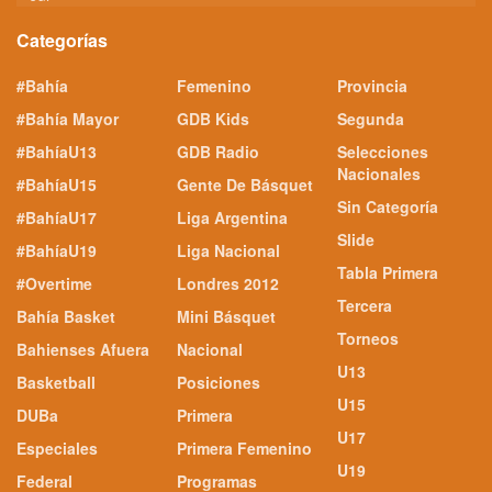
Categorías
#Bahía
Femenino
Provincia
#Bahía Mayor
GDB Kids
Segunda
#BahíaU13
GDB Radio
Selecciones
Nacionales
#BahíaU15
Gente De Básquet
Sin Categoría
#BahíaU17
Liga Argentina
Slide
#BahíaU19
Liga Nacional
Tabla Primera
#Overtime
Londres 2012
Tercera
Bahía Basket
Mini Básquet
Torneos
Bahienses Afuera
Nacional
U13
Basketball
Posiciones
U15
DUBa
Primera
U17
Especiales
Primera Femenino
U19
Federal
Programas