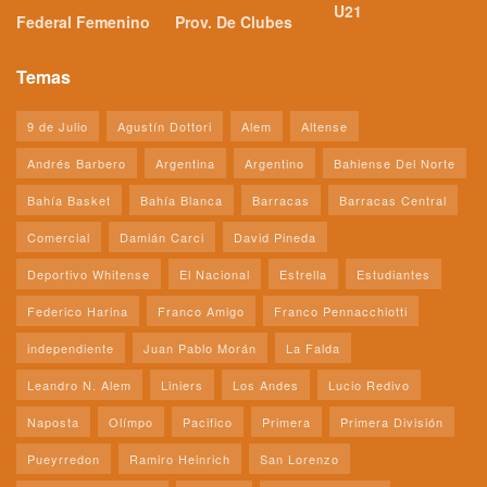
U21
Federal Femenino
Prov. De Clubes
Temas
9 de Julio
Agustín Dottori
Alem
Altense
Andrés Barbero
Argentina
Argentino
Bahiense Del Norte
Bahía Basket
Bahía Blanca
Barracas
Barracas Central
Comercial
Damián Carci
David Pineda
Deportivo Whitense
El Nacional
Estrella
Estudiantes
Federico Harina
Franco Amigo
Franco Pennacchiotti
independiente
Juan Pablo Morán
La Falda
Leandro N. Alem
Liniers
Los Andes
Lucio Redivo
Naposta
Olímpo
Pacifico
Primera
Primera División
Pueyrredon
Ramiro Heinrich
San Lorenzo