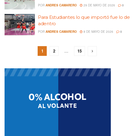
POR
ANDRES CAMARERO
29 DE MAYO DE 2026
0
Para Estudiantes lo que importó fue lo de
adentro
POR
ANDRES CAMARERO
8 DE MAYO DE 2026
0
1
2
…
15