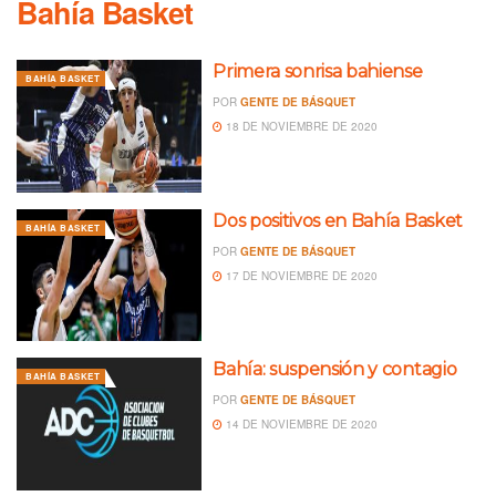
Bahía Basket
Primera sonrisa bahiense
BAHÍA BASKET
POR
GENTE DE BÁSQUET
18 DE NOVIEMBRE DE 2020
Dos positivos en Bahía Basket
BAHÍA BASKET
POR
GENTE DE BÁSQUET
17 DE NOVIEMBRE DE 2020
Bahía: suspensión y contagio
BAHÍA BASKET
POR
GENTE DE BÁSQUET
14 DE NOVIEMBRE DE 2020