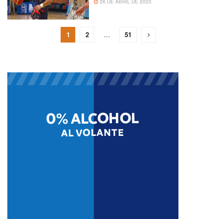
26 DE ABRIL DE 2020
1
2
…
51