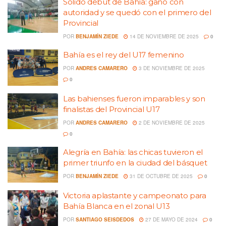
Sólido debut de Bahía: ganó con
autoridad y se quedó con el primero del
Provincial
POR
BENJAMÍN ZIEDE
14 DE NOVIEMBRE DE 2025
0
Bahía es el rey del U17 femenino
POR
ANDRES CAMARERO
3 DE NOVIEMBRE DE 2025
0
Las bahienses fueron imparables y son
finalistas del Provincial U17
POR
ANDRES CAMARERO
2 DE NOVIEMBRE DE 2025
0
Alegría en Bahía: las chicas tuvieron el
primer triunfo en la ciudad del básquet
POR
BENJAMÍN ZIEDE
31 DE OCTUBRE DE 2025
0
Victoria aplastante y campeonato para
Bahía Blanca en el zonal U13
POR
SANTIAGO SEISDEDOS
27 DE MAYO DE 2024
0