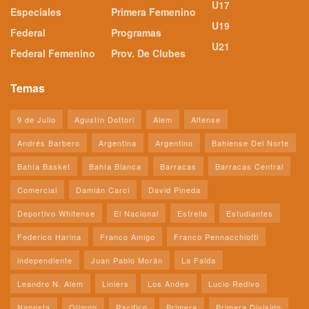
U17
Especiales
Primera Femenino
U19
Federal
Programas
U21
Federal Femenino
Prov. De Clubes
Temas
9 de Julio
Agustín Dottori
Alem
Altense
Andrés Barbero
Argentina
Argentino
Bahiense Del Norte
Bahía Basket
Bahía Blanca
Barracas
Barracas Central
Comercial
Damián Carci
David Pineda
Deportivo Whitense
El Nacional
Estrella
Estudiantes
Federico Harina
Franco Amigo
Franco Pennacchiotti
independiente
Juan Pablo Morán
La Falda
Leandro N. Alem
Liniers
Los Andes
Lucio Redivo
Naposta
Olímpo
Pacifico
Primera
Primera División