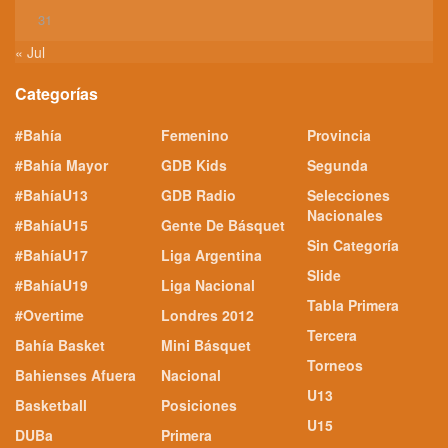
31
« Jul
Categorías
#Bahía
Femenino
Provincia
#Bahía Mayor
GDB Kids
Segunda
#BahíaU13
GDB Radio
Selecciones
Nacionales
#BahíaU15
Gente De Básquet
Sin Categoría
#BahíaU17
Liga Argentina
Slide
#BahíaU19
Liga Nacional
Tabla Primera
#Overtime
Londres 2012
Tercera
Bahía Basket
Mini Básquet
Torneos
Bahienses Afuera
Nacional
U13
Basketball
Posiciones
U15
DUBa
Primera