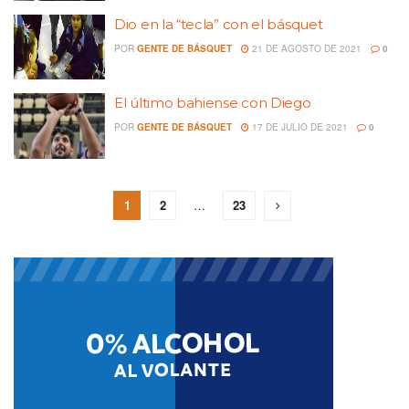
Dio en la “tecla” con el básquet
POR
GENTE DE BÁSQUET
21 DE AGOSTO DE 2021
0
El último bahiense con Diego
POR
GENTE DE BÁSQUET
17 DE JULIO DE 2021
0
1
2
…
23