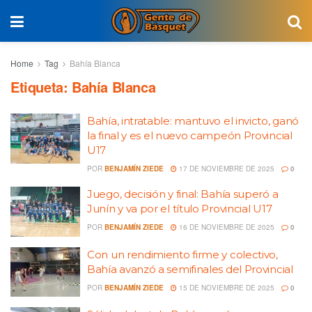
Home
Tag
Bahía Blanca
Etiqueta:
Bahía Blanca
Bahía, intratable: mantuvo el invicto, ganó
la final y es el nuevo campeón Provincial
U17
POR
BENJAMÍN ZIEDE
17 DE NOVIEMBRE DE 2025
0
Juego, decisión y final: Bahía superó a
Junín y va por el título Provincial U17
POR
BENJAMÍN ZIEDE
16 DE NOVIEMBRE DE 2025
0
Con un rendimiento firme y colectivo,
Bahía avanzó a semifinales del Provincial
POR
BENJAMÍN ZIEDE
15 DE NOVIEMBRE DE 2025
0