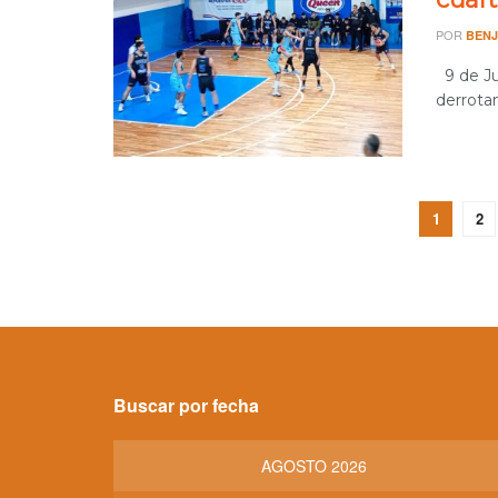
POR
BENJ
9 de Jul
derrota
1
2
Buscar por fecha
AGOSTO 2026