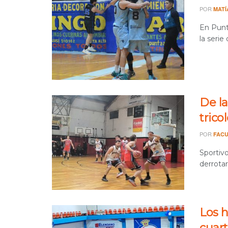
POR
MATÍ
En Punta
la serie d
De l
trico
POR
FACU
Sportivo
derrotar
Los h
cuar