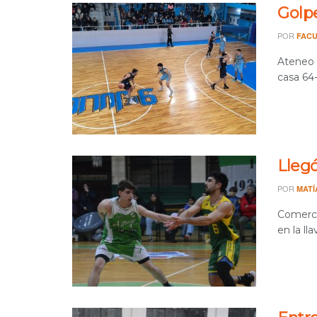
Golp
POR
FACU
Ateneo d
casa 64
Lleg
POR
MATÍ
Comercia
en la llav