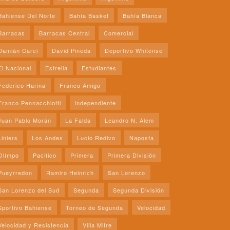
Bahiense Del Norte
Bahía Basket
Bahía Blanca
Barracas
Barracas Central
Comercial
Damián Carci
David Pineda
Deportivo Whitense
El Nacional
Estrella
Estudiantes
Federico Harina
Franco Amigo
Franco Pennacchiotti
independiente
Juan Pablo Morán
La Falda
Leandro N. Alem
Liniers
Los Andes
Lucio Redivo
Naposta
Olímpo
Pacifico
Primera
Primera División
Pueyrredon
Ramiro Heinrich
San Lorenzo
San Lorenzo del Sud
Segunda
Segunda División
Sportivo Bahiense
Torneo de Segunda
Velocidad
Velocidad y Resistencia
Villa Mitre