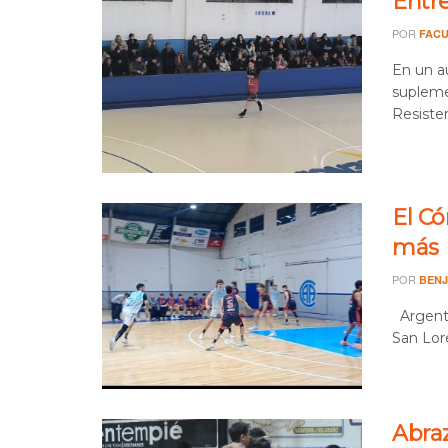
Entr
POR
FACU
En un a
supleme
Resisten
El C
más
POR
BENJ
Argenti
San Lore
Abraz