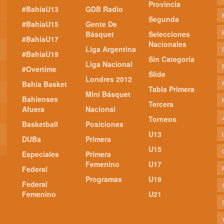
Provincia
#BahíaU13
GDB Radio
Segunda
#BahíaU15
Gente De
Básquet
Selecciones
#BahíaU17
Nacionales
Liga Argentina
#BahíaU19
Sin Categoría
Liga Nacional
#Overtime
Slide
Londres 2012
Bahía Basket
Tabla Primera
Mini Básquet
Bahienses
Tercera
Afuera
Nacional
Torneos
Basketball
Posiciones
U13
DUBa
Primera
U15
Especiales
Primera
Femenino
U17
Federal
Programas
U19
Federal
Femenino
U21