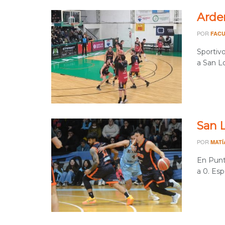
Arden
POR
FACU
Sportiv
a San L
San L
POR
MATÍ
En Punta
a 0. Espe