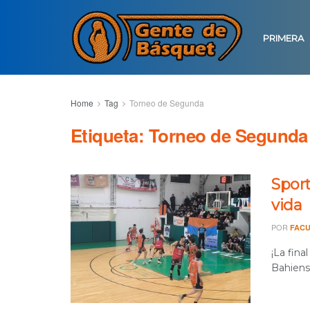
PRIMERA
Home
Tag
Torneo de Segunda
Etiqueta:
Torneo de Segunda
Sport
vida
POR
FACU
¡La fina
Bahiens