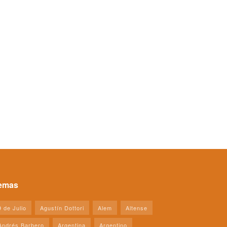
emas
9 de Julio
Agustín Dottori
Alem
Altense
Andrés Barbero
Argentina
Argentino