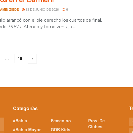
13 DE JUNIO DE 2026
AMÍN ZIEDE
0
io arrancó con el pie derecho los cuartos de final,
ndo 76-57 a Ateneo y tomó ventaja ...
…
16
Categorías
T
#Bahía
Femenino
Prov. De
Clubes
#Bahía Mayor
GDB Kids