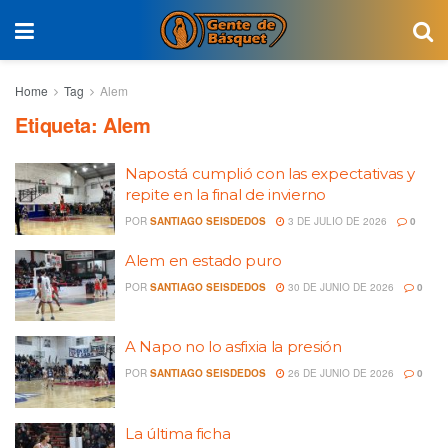
Home
Tag
Alem
Etiqueta:
Alem
Napostá cumplió con las expectativas y
repite en la final de invierno
POR
SANTIAGO SEISDEDOS
3 DE JULIO DE 2026
0
Alem en estado puro
POR
SANTIAGO SEISDEDOS
30 DE JUNIO DE 2026
0
A Napo no lo asfixia la presión
POR
SANTIAGO SEISDEDOS
26 DE JUNIO DE 2026
0
La última ficha