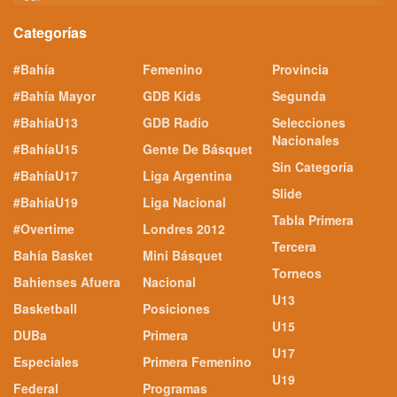
Categorías
#Bahía
Femenino
Provincia
#Bahía Mayor
GDB Kids
Segunda
#BahíaU13
GDB Radio
Selecciones
Nacionales
#BahíaU15
Gente De Básquet
Sin Categoría
#BahíaU17
Liga Argentina
Slide
#BahíaU19
Liga Nacional
Tabla Primera
#Overtime
Londres 2012
Tercera
Bahía Basket
Mini Básquet
Torneos
Bahienses Afuera
Nacional
U13
Basketball
Posiciones
U15
DUBa
Primera
U17
Especiales
Primera Femenino
U19
Federal
Programas