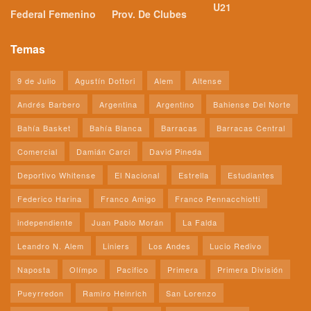
U21
Federal Femenino
Prov. De Clubes
Temas
9 de Julio
Agustín Dottori
Alem
Altense
Andrés Barbero
Argentina
Argentino
Bahiense Del Norte
Bahía Basket
Bahía Blanca
Barracas
Barracas Central
Comercial
Damián Carci
David Pineda
Deportivo Whitense
El Nacional
Estrella
Estudiantes
Federico Harina
Franco Amigo
Franco Pennacchiotti
independiente
Juan Pablo Morán
La Falda
Leandro N. Alem
Liniers
Los Andes
Lucio Redivo
Naposta
Olímpo
Pacifico
Primera
Primera División
Pueyrredon
Ramiro Heinrich
San Lorenzo