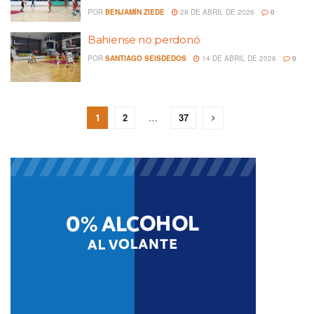
POR
BENJAMÍN ZIEDE
28 DE ABRIL DE 2026
0
Bahiense no perdonó
POR
SANTIAGO SEISDEDOS
14 DE ABRIL DE 2026
0
1
2
…
37