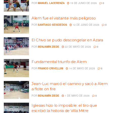
POR
MANUEL LACERENZA
19 DE JUNIO DE 2026
0
Alem fue el visitante más peligroso
POR
SANTIAGO SEISDEDOS
12 DE JUNIO DE 2026
0
El Chivo se pudo descongelar en Azara
POR
BENJAMÍN ZIEDE
22 DE MAYO DE 2026
0
Fundamental triunfo de Alem
POR
FRANCO CRIVELLINI
14 DE MAYO DE 2026
0
Jean-Luc marcó el camino y sacó a Alem
a flote on fire
POR
BENJAMÍN ZIEDE
1 DE MAYO DE 2026
0
Iglesias hizo lo imposible: el tiro que
escribió la historia de Villa Mitre