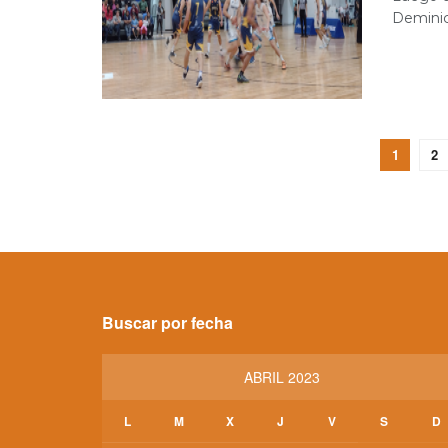
Deminici
1
2
Buscar por fecha
ABRIL 2023
L
M
X
J
V
S
D