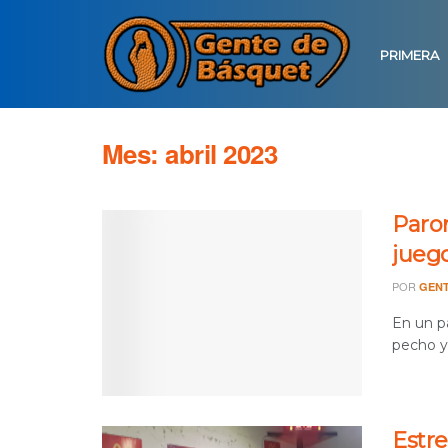
PRIMERA
Mes:
abril 2023
Paron
jueg
POR
GENT
En un p
pecho y 
Estre