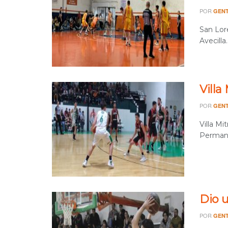
POR
GENT
San Lor
Avecilla
Villa
POR
GENT
Villa Mi
Permane
Dio 
POR
GENT