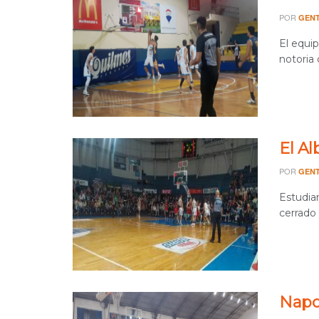
POR
GENT
El equi
notoria 
El Al
POR
GENT
Estudia
cerrado 
Napo