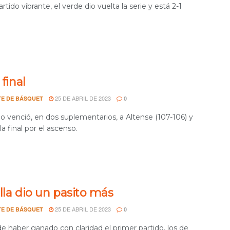
rtido vibrante, el verde dio vuelta la serie y está 2-1
 final
25 DE ABRIL DE 2023
E DE BÁSQUET
0
io venció, en dos suplementarios, a Altense (107-106) y
la final por el ascenso.
lla dio un pasito más
25 DE ABRIL DE 2023
E DE BÁSQUET
0
e haber ganado con claridad el primer partido, los de