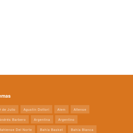
emas
9 de Julio
Agustín Dottori
Alem
Altense
Andrés Barbero
Argentina
Argentino
Bahiense Del Norte
Bahía Basket
Bahía Blanca