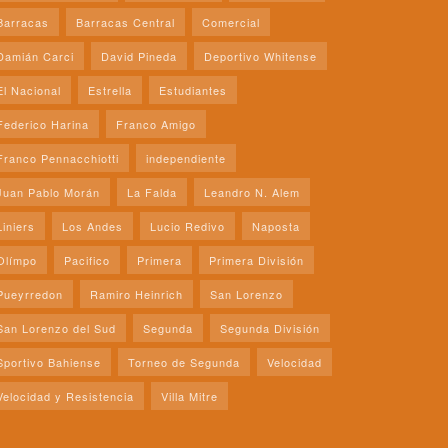
Barracas
Barracas Central
Comercial
Damián Carci
David Pineda
Deportivo Whitense
El Nacional
Estrella
Estudiantes
Federico Harina
Franco Amigo
Franco Pennacchiotti
independiente
Juan Pablo Morán
La Falda
Leandro N. Alem
Liniers
Los Andes
Lucio Redivo
Naposta
Olímpo
Pacifico
Primera
Primera División
Pueyrredon
Ramiro Heinrich
San Lorenzo
San Lorenzo del Sud
Segunda
Segunda División
Sportivo Bahiense
Torneo de Segunda
Velocidad
Velocidad y Resistencia
Villa Mitre