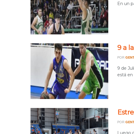
En un pa
9 a la
POR
GENT
9 de Jul
está en 
Estre
POR
GENT
Luego d