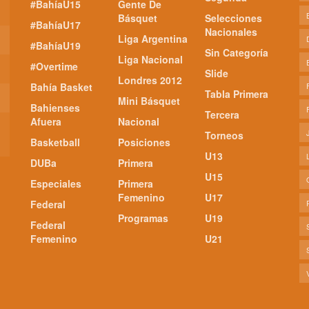
#BahíaU15
Gente De
Básquet
Selecciones
#BahíaU17
Nacionales
Liga Argentina
#BahíaU19
Sin Categoría
Liga Nacional
#Overtime
Slide
Londres 2012
Bahía Basket
Tabla Primera
Mini Básquet
Bahienses
Tercera
Afuera
Nacional
Torneos
Basketball
Posiciones
U13
DUBa
Primera
U15
Especiales
Primera
Femenino
U17
Federal
Programas
U19
Federal
Femenino
U21