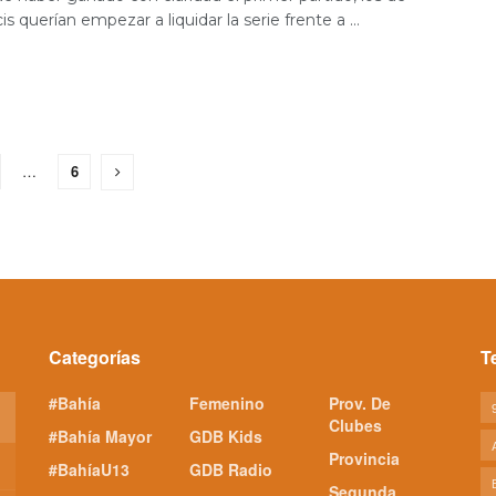
s querían empezar a liquidar la serie frente a ...
…
6
Categorías
T
#Bahía
Femenino
Prov. De
Clubes
#Bahía Mayor
GDB Kids
Provincia
#BahíaU13
GDB Radio
Segunda