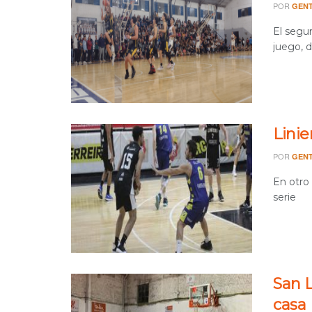
POR
GENT
El segu
juego, 
Linie
POR
GENT
En otro 
serie
San L
casa