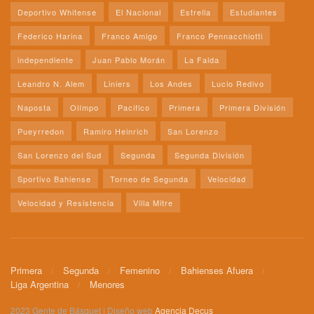
Deportivo Whitense
El Nacional
Estrella
Estudiantes
Federico Harina
Franco Amigo
Franco Pennacchiotti
independiente
Juan Pablo Morán
La Falda
Leandro N. Alem
Liniers
Los Andes
Lucio Redivo
Naposta
Olímpo
Pacifico
Primera
Primera División
Pueyrredon
Ramiro Heinrich
San Lorenzo
San Lorenzo del Sud
Segunda
Segunda División
Sportivo Bahiense
Torneo de Segunda
Velocidad
Velocidad y Resistencia
Villa Mitre
Primera
Segunda
Femenino
Bahienses Afuera
Liga Argentina
Menores
2023 Gente de Básquet | Diseño web
Agencia Decus