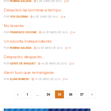
POR
ROMINA SALDÍAS
6 DE JUNIO DE 2012
0
Desactivó las bombas a tiempo
POR
YOYI DILERNIA
2 DE JUNIO DE 2012
0
No levanta
POR
FRANCISCO CICCONE
30 DE MAYO DE 2012
4
Un escolta Independiente
POR
ROMINA SALDÍAS
23 DE MAYO DE 2012
11
Despacito, despacito…
POR
GENTE DE BÁSQUET
19 DE MAYO DE 2012
2
Alem tuvo que remangarse
POR
ELIAN ROMERO
16 DE MAYO DE 2012
4
1
…
34
35
36
37