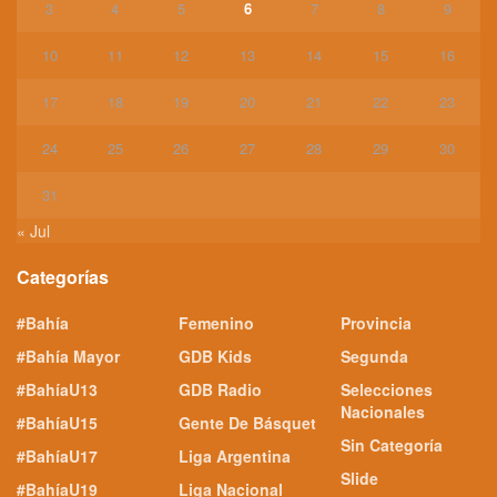
3
4
5
6
7
8
9
10
11
12
13
14
15
16
17
18
19
20
21
22
23
24
25
26
27
28
29
30
31
« Jul
Categorías
#Bahía
Femenino
Provincia
#Bahía Mayor
GDB Kids
Segunda
#BahíaU13
GDB Radio
Selecciones
Nacionales
#BahíaU15
Gente De Básquet
Sin Categoría
#BahíaU17
Liga Argentina
Slide
#BahíaU19
Liga Nacional