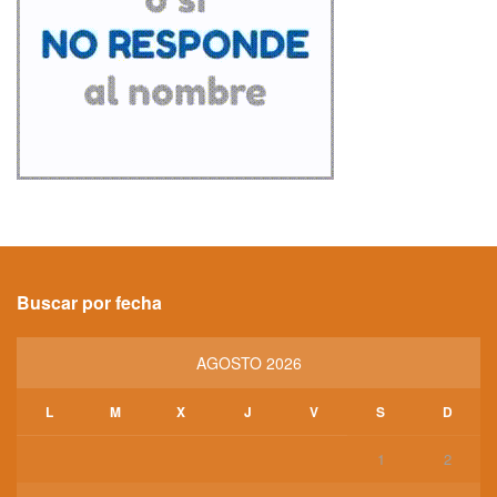
Buscar por fecha
AGOSTO 2026
L
M
X
J
V
S
D
1
2