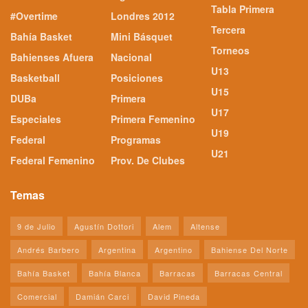
Tabla Primera
#Overtime
Londres 2012
Tercera
Bahía Basket
Mini Básquet
Torneos
Bahienses Afuera
Nacional
U13
Basketball
Posiciones
U15
DUBa
Primera
U17
Especiales
Primera Femenino
U19
Federal
Programas
U21
Federal Femenino
Prov. De Clubes
Temas
9 de Julio
Agustín Dottori
Alem
Altense
Andrés Barbero
Argentina
Argentino
Bahiense Del Norte
Bahía Basket
Bahía Blanca
Barracas
Barracas Central
Comercial
Damián Carci
David Pineda