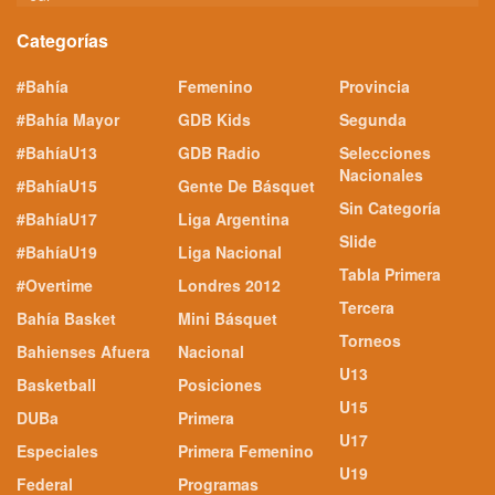
Categorías
#Bahía
Femenino
Provincia
#Bahía Mayor
GDB Kids
Segunda
#BahíaU13
GDB Radio
Selecciones
Nacionales
#BahíaU15
Gente De Básquet
Sin Categoría
#BahíaU17
Liga Argentina
Slide
#BahíaU19
Liga Nacional
Tabla Primera
#Overtime
Londres 2012
Tercera
Bahía Basket
Mini Básquet
Torneos
Bahienses Afuera
Nacional
U13
Basketball
Posiciones
U15
DUBa
Primera
U17
Especiales
Primera Femenino
U19
Federal
Programas