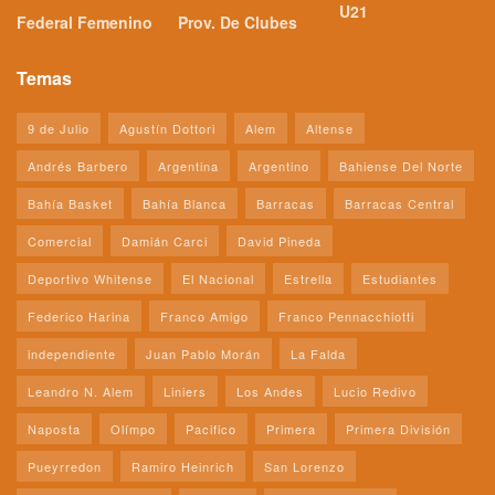
U21
Federal Femenino
Prov. De Clubes
Temas
9 de Julio
Agustín Dottori
Alem
Altense
Andrés Barbero
Argentina
Argentino
Bahiense Del Norte
Bahía Basket
Bahía Blanca
Barracas
Barracas Central
Comercial
Damián Carci
David Pineda
Deportivo Whitense
El Nacional
Estrella
Estudiantes
Federico Harina
Franco Amigo
Franco Pennacchiotti
independiente
Juan Pablo Morán
La Falda
Leandro N. Alem
Liniers
Los Andes
Lucio Redivo
Naposta
Olímpo
Pacifico
Primera
Primera División
Pueyrredon
Ramiro Heinrich
San Lorenzo