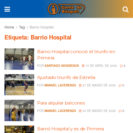
Home
Tag
Barrio Hospital
Etiqueta:
Barrio Hospital
Barrio Hospital conoció el triunfo en
Primera
POR
SANTIAGO SEISDEDOS
10 DE ABRIL DE 2026
0
Ajustado triunfo de Estrella
POR
MANUEL LACERENZA
27 DE MARZO DE 2026
0
Para alquilar balcones
POR
MANUEL LACERENZA
20 DE MARZO DE 2026
0
Barrió Hospital y es de Primera