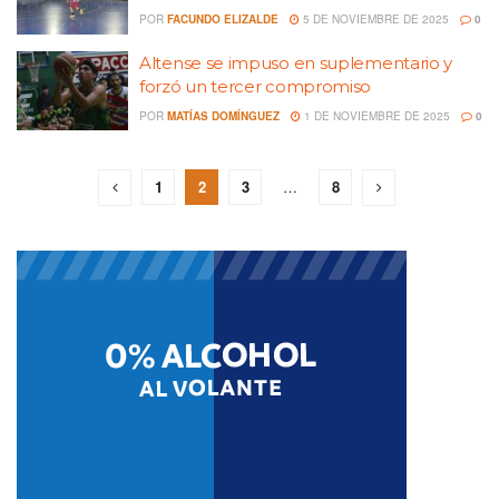
POR
FACUNDO ELIZALDE
5 DE NOVIEMBRE DE 2025
0
Altense se impuso en suplementario y
forzó un tercer compromiso
POR
MATÍAS DOMÍNGUEZ
1 DE NOVIEMBRE DE 2025
0
1
2
3
…
8