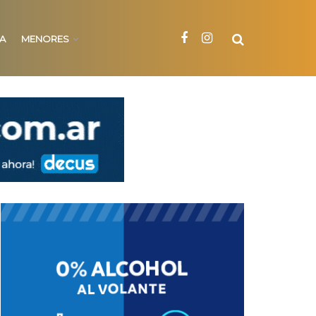
NA
MENORES