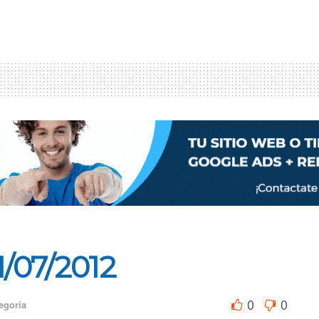
/07/2012
0
0
egoría