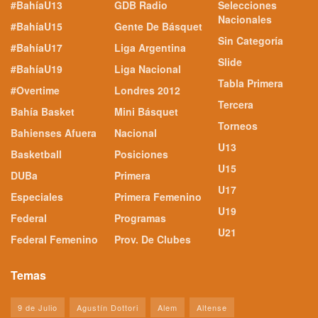
#BahíaU13
GDB Radio
Selecciones
Nacionales
#BahíaU15
Gente De Básquet
Sin Categoría
#BahíaU17
Liga Argentina
Slide
#BahíaU19
Liga Nacional
Tabla Primera
#Overtime
Londres 2012
Tercera
Bahía Basket
Mini Básquet
Torneos
Bahienses Afuera
Nacional
U13
Basketball
Posiciones
U15
DUBa
Primera
U17
Especiales
Primera Femenino
U19
Federal
Programas
U21
Federal Femenino
Prov. De Clubes
Temas
9 de Julio
Agustín Dottori
Alem
Altense