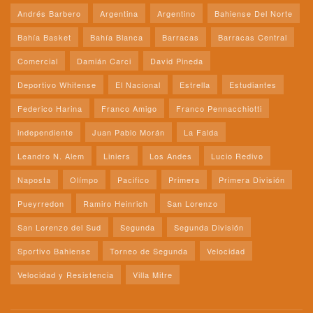
Andrés Barbero
Argentina
Argentino
Bahiense Del Norte
Bahía Basket
Bahía Blanca
Barracas
Barracas Central
Comercial
Damián Carci
David Pineda
Deportivo Whitense
El Nacional
Estrella
Estudiantes
Federico Harina
Franco Amigo
Franco Pennacchiotti
independiente
Juan Pablo Morán
La Falda
Leandro N. Alem
Liniers
Los Andes
Lucio Redivo
Naposta
Olímpo
Pacifico
Primera
Primera División
Pueyrredon
Ramiro Heinrich
San Lorenzo
San Lorenzo del Sud
Segunda
Segunda División
Sportivo Bahiense
Torneo de Segunda
Velocidad
Velocidad y Resistencia
Villa Mitre