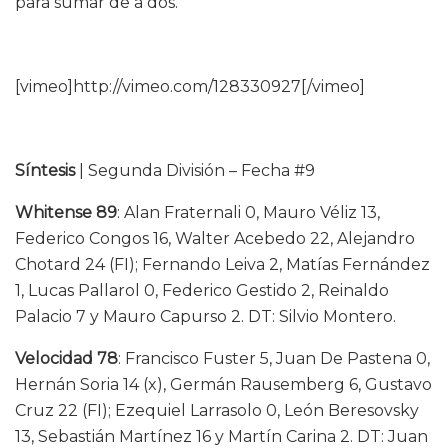
para sumar de a dos.
[vimeo]http://vimeo.com/128330927[/vimeo]
Síntesis
| Segunda División – Fecha #9
Whitense 89
: Alan Fraternali 0, Mauro Véliz 13,
Federico Congos 16, Walter Acebedo 22, Alejandro
Chotard 24 (FI); Fernando Leiva 2, Matías Fernández
1, Lucas Pallarol 0, Federico Gestido 2, Reinaldo
Palacio 7 y Mauro Capurso 2. DT: Silvio Montero.
Velocidad 78
: Francisco Fuster 5, Juan De Pastena 0,
Hernán Soria 14 (x), Germán Rausemberg 6, Gustavo
Cruz 22 (FI); Ezequiel Larrasolo 0, León Beresovsky
13, Sebastián Martínez 16 y Martín Carina 2. DT: Juan