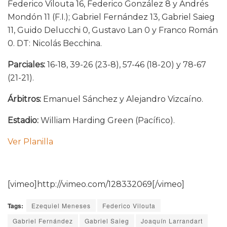
Federico Vilouta 16, Federico González 8 y Andrés
Mondón 11 (F.I.); Gabriel Fernández 13, Gabriel Saieg
11, Guido Delucchi 0, Gustavo Lan 0 y Franco Román
0. DT: Nicolás Becchina.
Parciales:
16-18, 39-26 (23-8), 57-46 (18-20) y 78-67
(21-21).
Árbitros:
Emanuel Sánchez y Alejandro Vizcaíno.
Estadio:
William Harding Green (Pacífico).
Ver Planilla
[vimeo]http://vimeo.com/128332069[/vimeo]
Tags:
Ezequiel Meneses
Federico Vilouta
Gabriel Fernández
Gabriel Saieg
Joaquín Larrandart