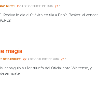
14 DE OCTUBRE DE 2016
ANO MUTTI
0
0, Redivo le dio el 6º éxito en fila a Bahía Basket, al vencer
(63-62)
ue magia
14 DE OCTUBRE DE 2016
E DE BÁSQUET
0
l consiguió su 1er triunfo del Oficial ante Whitense, y
l desempate.