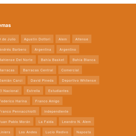
emas
9 de Julio
Agustín Dottori
Alem
Altense
Andrés Barbero
Argentina
Argentino
Bahiense Del Norte
Bahía Basket
Bahía Blanca
Barracas
Barracas Central
Comercial
Damián Carci
David Pineda
Deportivo Whitense
El Nacional
Estrella
Estudiantes
Federico Harina
Franco Amigo
Franco Pennacchiotti
independiente
Juan Pablo Morán
La Falda
Leandro N. Alem
Liniers
Los Andes
Lucio Redivo
Naposta