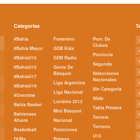
Categorías
T
#Bahía
Femenino
Prov. De
Clubes
#Bahía Mayor
GDB Kids
Provincia
#BahíaU13
GDB Radio
Segunda
#BahíaU15
Gente De
Básquet
Selecciones
#BahíaU17
Nacionales
Liga Argentina
#BahíaU19
Sin Categoría
Liga Nacional
#Overtime
Slide
Londres 2012
Bahía Basket
Tabla Primera
Mini Básquet
Bahienses
Tercera
Afuera
Nacional
Torneos
Basketball
Posiciones
U13
DUBa
Primera