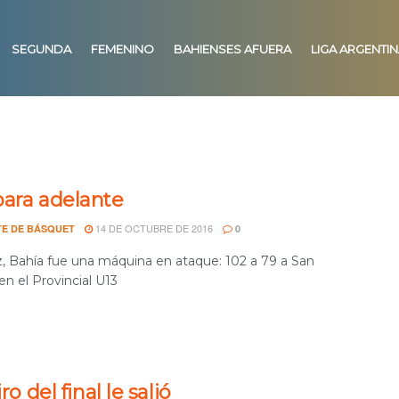
SEGUNDA
FEMENINO
BAHIENSES AFUERA
LIGA ARGENTI
para adelante
14 DE OCTUBRE DE 2016
E DE BÁSQUET
0
z, Bahía fue una máquina en ataque: 102 a 79 a San
en el Provincial U13
iro del final le salió