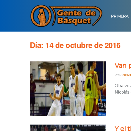
PRIMERA
Día:
14 de octubre de 2016
Van 
POR
GENT
Otra ve
Nicolás 
Y el t