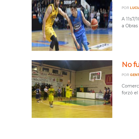
POR
LUCI
A 11s7/1
a Obras 
No f
POR
GENT
Comercia
forzó e