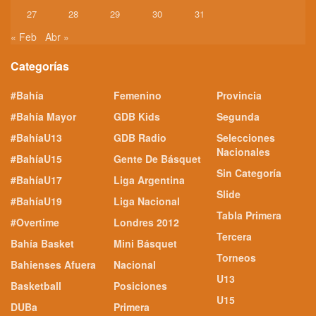
27
28
29
30
31
« Feb
Abr »
Categorías
#Bahía
Femenino
Provincia
#Bahía Mayor
GDB Kids
Segunda
#BahíaU13
GDB Radio
Selecciones
Nacionales
#BahíaU15
Gente De Básquet
Sin Categoría
#BahíaU17
Liga Argentina
Slide
#BahíaU19
Liga Nacional
Tabla Primera
#Overtime
Londres 2012
Tercera
Bahía Basket
Mini Básquet
Torneos
Bahienses Afuera
Nacional
U13
Basketball
Posiciones
U15
DUBa
Primera