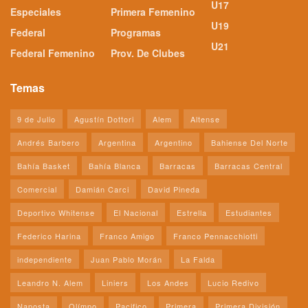
U17
Especiales
Primera Femenino
U19
Federal
Programas
U21
Federal Femenino
Prov. De Clubes
Temas
9 de Julio
Agustín Dottori
Alem
Altense
Andrés Barbero
Argentina
Argentino
Bahiense Del Norte
Bahía Basket
Bahía Blanca
Barracas
Barracas Central
Comercial
Damián Carci
David Pineda
Deportivo Whitense
El Nacional
Estrella
Estudiantes
Federico Harina
Franco Amigo
Franco Pennacchiotti
independiente
Juan Pablo Morán
La Falda
Leandro N. Alem
Liniers
Los Andes
Lucio Redivo
Naposta
Olímpo
Pacifico
Primera
Primera División