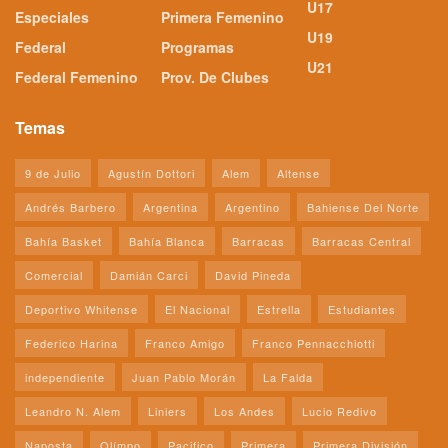
U17
Especiales
Primera Femenino
U19
Federal
Programas
U21
Federal Femenino
Prov. De Clubes
Temas
9 de Julio
Agustín Dottori
Alem
Altense
Andrés Barbero
Argentina
Argentino
Bahiense Del Norte
Bahía Basket
Bahía Blanca
Barracas
Barracas Central
Comercial
Damián Carci
David Pineda
Deportivo Whitense
El Nacional
Estrella
Estudiantes
Federico Harina
Franco Amigo
Franco Pennacchiotti
independiente
Juan Pablo Morán
La Falda
Leandro N. Alem
Liniers
Los Andes
Lucio Redivo
Naposta
Olímpo
Pacifico
Primera
Primera División