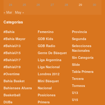
24
25
26
27
28
29
30
« Mar
May »
Categorías
#Bahía
Femenino
Provincia
#Bahía Mayor
GDB Kids
Segunda
#BahíaU13
GDB Radio
Selecciones
Nacionales
#BahíaU15
Gente De Básquet
Sin Categoría
#BahíaU17
Liga Argentina
Slide
#BahíaU19
Liga Nacional
Tabla Primera
#Overtime
Londres 2012
Tercera
Bahía Basket
Mini Básquet
Torneos
Bahienses Afuera
Nacional
U13
Basketball
Posiciones
U15
DUBa
Primera