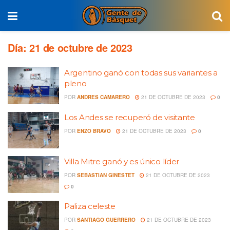
Día:
21 de octubre de 2023
Argentino ganó con todas sus variantes a
pleno
POR
ANDRES CAMARERO
21 DE OCTUBRE DE 2023
0
Los Andes se recuperó de visitante
POR
ENZO BRAVO
21 DE OCTUBRE DE 2023
0
Villa Mitre ganó y es único líder
POR
SEBASTIAN GINESTET
21 DE OCTUBRE DE 2023
0
Paliza celeste
POR
SANTIAGO GUERRERO
21 DE OCTUBRE DE 2023