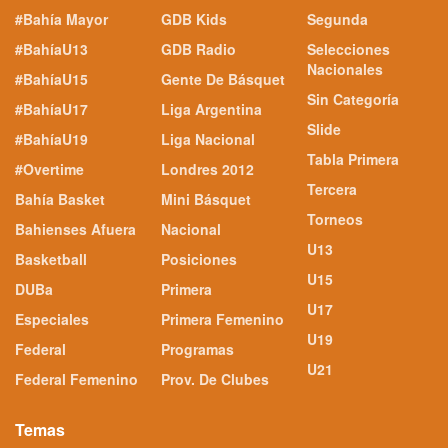
#Bahía Mayor
GDB Kids
Segunda
#BahíaU13
GDB Radio
Selecciones
Nacionales
#BahíaU15
Gente De Básquet
Sin Categoría
#BahíaU17
Liga Argentina
Slide
#BahíaU19
Liga Nacional
Tabla Primera
#Overtime
Londres 2012
Tercera
Bahía Basket
Mini Básquet
Torneos
Bahienses Afuera
Nacional
U13
Basketball
Posiciones
U15
DUBa
Primera
U17
Especiales
Primera Femenino
U19
Federal
Programas
U21
Federal Femenino
Prov. De Clubes
Temas