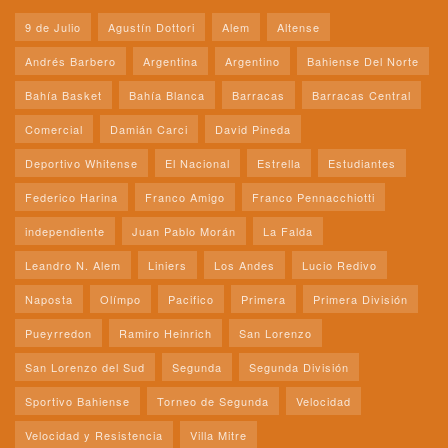
9 de Julio
Agustín Dottori
Alem
Altense
Andrés Barbero
Argentina
Argentino
Bahiense Del Norte
Bahía Basket
Bahía Blanca
Barracas
Barracas Central
Comercial
Damián Carci
David Pineda
Deportivo Whitense
El Nacional
Estrella
Estudiantes
Federico Harina
Franco Amigo
Franco Pennacchiotti
independiente
Juan Pablo Morán
La Falda
Leandro N. Alem
Liniers
Los Andes
Lucio Redivo
Naposta
Olímpo
Pacifico
Primera
Primera División
Pueyrredon
Ramiro Heinrich
San Lorenzo
San Lorenzo del Sud
Segunda
Segunda División
Sportivo Bahiense
Torneo de Segunda
Velocidad
Velocidad y Resistencia
Villa Mitre