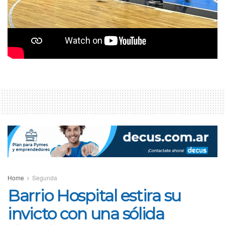
Tags:
Agustín Puentes
Argentino
La Falda
Nicolas Cornago
Segunda
Segunda División
Home
Segunda
Barrio Hospital estira su
invicto con una sólida