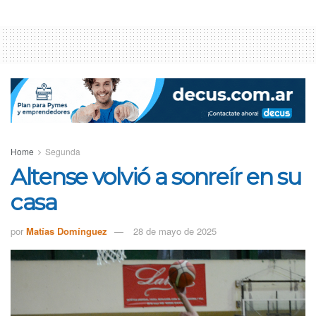
Home
Segunda
Altense volvió a sonreír en su
casa
por
Matías Domínguez
28 de mayo de 2025