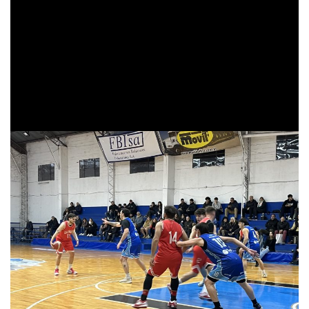
Parciales
: 19-16, 34-24, (15-8), 53-35 (19-11), 79-69 (26-
34).
Árbitros
: Alejandro Ramallo – Juan Cruz
Schernenco – Yamila Nicoletta
Estadio
: Ardubilio Severini