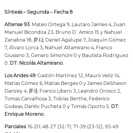
Síntesis –
Segunda – Fecha 8
Altense 93
: Mateo Ortega 9, Lautaro Jaimes 4, Juan
Manuel Bicondoa 23, Bruno D´Amico 15 y Nahuel
Zanabria 18,
(F.I.);
Daniel Agalupe 7, Joaquín Gómez
7, Álvaro Lorca 3, Nahuel Altamirano 4, Franco
Giusiano 3, Genaro Simoncini 0 y Bautista Rodríguez
0.
DT:
Nicolás Altamirano.
Los Andes 49:
Gastón Martínez 12, Mauro Veliz 14,
Matías Gómez 6, Matías Berges 0 y James DeShawn
Danzey 4,
(F.I)
; Franco Libero 3, Leandro Orosco 2,
Tomas Carvalhosa 3, Tobías Berthe, Federico
Godeas, Danilo Pucheta 0 y Tomás Oporto 5.
DT:
Enrique Moreno.
Parciales:
16-20; 48-27 (32-7); 71-39 (23-12); 93-49