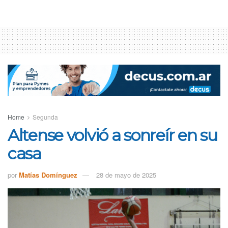
Home
Segunda
Altense volvió a sonreír en su
casa
por
Matías Domínguez
28 de mayo de 2025