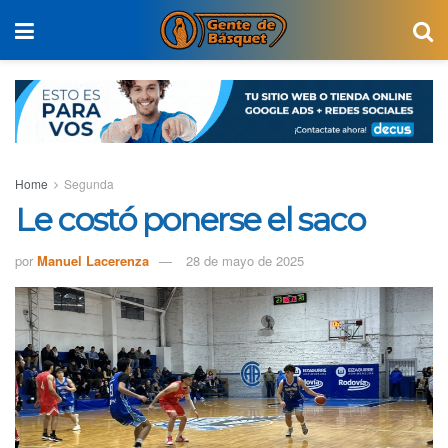
Home
Segunda
Le costó ponerse el saco
por
Manuel Lacerenza
28 de mayo de 2025