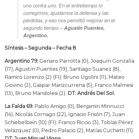
uno contra uno. En el entretiempo lo
corregimos, ajustamos la defensa y las
pérdidas, y eso nos permitió mejorar en el
segundo tiempo.»
Agustín Puentes,
Argentino.
Síntesis – Segunda – Fecha 8
Argentino 79:
Genaro Parrotta (0), Joaquín Gonzalía
(17), Agustín Puentes (19), Santiago Suanez (8),
Ramiro Lorenzo (2) (FI); Bruno Ugolini (11), Mateo
Giovino (2), Gaspar Marizcurrena (5), Franco Malmesi
(13), Bruno Mandolesi (2).
DT: Andrés Del Sol.
La Falda 69:
Pablo Amigo (0), Benjamin Minnucci
(14), Nicolás Cornago (22), Ignacio Frisón (7), Juan
Schiebelbein (10) (FI); Franco Riccio (3), Tobías Pérez
Velázquez (0), Pedro Palacio (2), Matías Cuchetti (11).
DT: Juan Miguel Vigna.