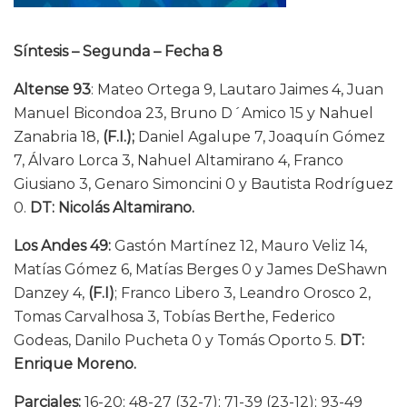
Síntesis –
Segunda – Fecha 8
Altense 93
: Mateo Ortega 9, Lautaro Jaimes 4, Juan
Manuel Bicondoa 23, Bruno D´Amico 15 y Nahuel
Zanabria 18,
(F.I.);
Daniel Agalupe 7, Joaquín Gómez
7, Álvaro Lorca 3, Nahuel Altamirano 4, Franco
Giusiano 3, Genaro Simoncini 0 y Bautista Rodríguez
0.
DT:
Nicolás Altamirano.
Los Andes 49:
Gastón Martínez 12, Mauro Veliz 14,
Matías Gómez 6, Matías Berges 0 y James DeShawn
Danzey 4,
(F.I)
; Franco Libero 3, Leandro Orosco 2,
Tomas Carvalhosa 3, Tobías Berthe, Federico
Godeas, Danilo Pucheta 0 y Tomás Oporto 5.
DT:
Enrique Moreno.
Parciales:
16-20; 48-27 (32-7); 71-39 (23-12); 93-49