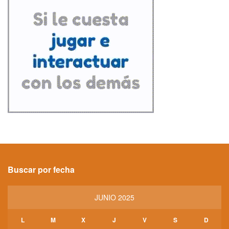
Buscar por fecha
JUNIO 2025
L
M
X
J
V
S
D