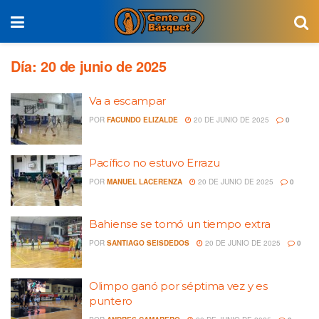
Día:
20 de junio de 2025
Va a escampar
POR
FACUNDO ELIZALDE
20 DE JUNIO DE 2025
0
Pacífico no estuvo Errazu
POR
MANUEL LACERENZA
20 DE JUNIO DE 2025
0
Bahiense se tomó un tiempo extra
POR
SANTIAGO SEISDEDOS
20 DE JUNIO DE 2025
0
Olimpo ganó por séptima vez y es
puntero