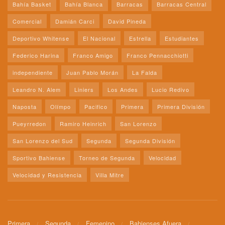
Bahía Basket
Bahía Blanca
Barracas
Barracas Central
Comercial
Damián Carci
David Pineda
Deportivo Whitense
El Nacional
Estrella
Estudiantes
Federico Harina
Franco Amigo
Franco Pennacchiotti
independiente
Juan Pablo Morán
La Falda
Leandro N. Alem
Liniers
Los Andes
Lucio Redivo
Naposta
Olímpo
Pacifico
Primera
Primera División
Pueyrredon
Ramiro Heinrich
San Lorenzo
San Lorenzo del Sud
Segunda
Segunda División
Sportivo Bahiense
Torneo de Segunda
Velocidad
Velocidad y Resistencia
Villa Mitre
Primera
Segunda
Femenino
Bahienses Afuera