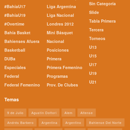
Sin Categoría
#BahíaU17
Liga Argentina
Slide
#BahíaU19
Liga Nacional
Tabla Primera
#Overtime
Londres 2012
Tercera
Bahía Basket
Mini Básquet
Torneos
Bahienses Afuera
Nacional
U13
Basketball
Posiciones
U15
DUBa
Primera
U17
Especiales
Primera Femenino
U19
Federal
Programas
U21
Federal Femenino
Prov. De Clubes
Temas
9 de Julio
Agustín Dottori
Alem
Altense
Andrés Barbero
Argentina
Argentino
Bahiense Del Norte