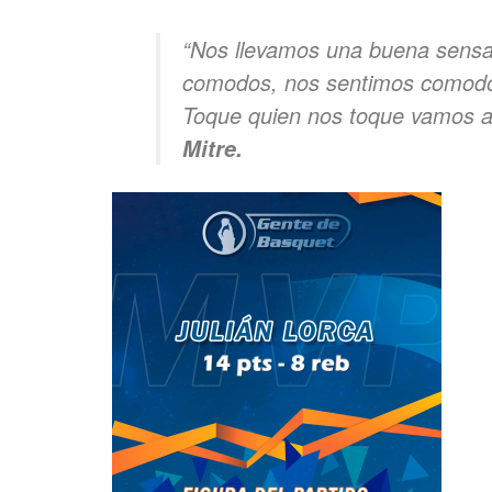
“Nos llevamos una buena sensa
comodos, nos sentimos comodos
Toque quien nos toque vamos a 
Mitre.