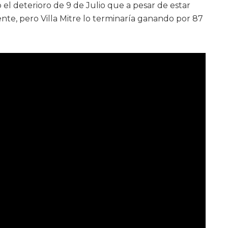
 el deterioro de 9 de Julio que a pesar de estar
te, pero Villa Mitre lo terminaría ganando por 87