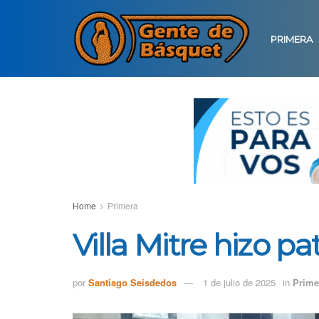
PRIMERA
Home
Primera
Villa Mitre hizo pa
por
Santiago Seisdedos
1 de julio de 2025
in
Prime