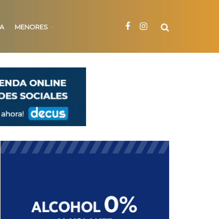
NA
MENORES