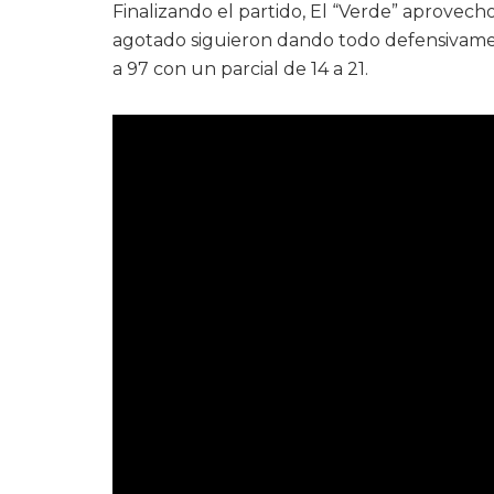
Finalizando el partido, El “Verde” aprovecho
agotado siguieron dando todo defensivamen
a 97 con un parcial de 14 a 21.