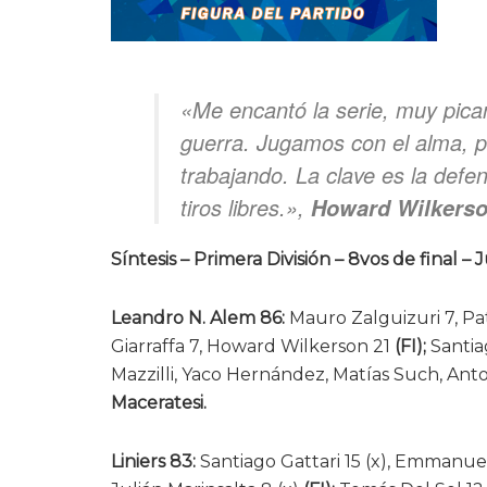
«Me encantó la serie, muy pica
guerra. Jugamos con el alma, p
trabajando. La clave es la defe
tiros libres.»,
Howard Wilkerso
Síntesis – Primera División – 8vos de final –
Leandro N. Alem 86:
Mauro Zalguizuri 7, Pat
Giarraffa 7, Howard Wilkerson 21
(FI);
Santia
Mazzilli, Yaco Hernández, Matías Such, Antoni
Maceratesi.
Liniers 83:
Santiago Gattari 15 (x), Emmanuel 