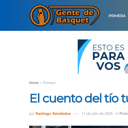
PRIMERA
Home
Primera
El cuento del tío tu
por
Santiago Seisdedos
11 de julio de 2025
in
Prim