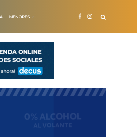
NA
MENORES