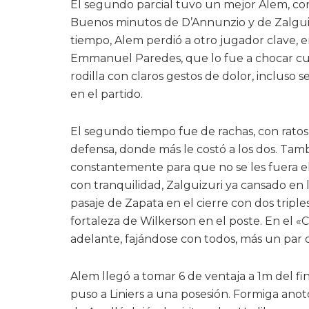
El segundo parcial tuvo un mejor Alem, con
Buenos minutos de D’Annunzio y de Zalguizu
tiempo, Alem perdió a otro jugador clave, e
Emmanuel Paredes, que lo fue a chocar cu
rodilla con claros gestos de dolor, incluso s
en el partido.
El segundo tiempo fue de rachas, con ratos
defensa, donde más le costó a los dos. Tamb
constantemente para que no se les fuera el 
con tranquilidad, Zalguizuri ya cansado en l
pasaje de Zapata en el cierre con dos tripl
fortaleza de Wilkerson en el poste. En el «
adelante, fajándose con todos, más un par 
Alem llegó a tomar 6 de ventaja a 1m del fin
puso a Liniers a una posesión. Formiga anotó