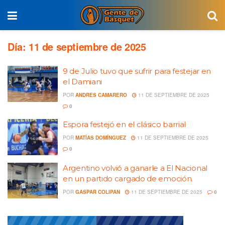
Día:
11 de septiembre de 2025
9 de Julio tuvo que sufrir para festejar en
el Damiani
POR
ANDRES CAMARERO
11 DE SEPTIEMBRE DE 2025
0
Espora festejó en el clásico barrial
POR
MATÍAS DOMÍNGUEZ
11 DE SEPTIEMBRE DE 2025
0
Argentino volvió a ganarle a El Nacional
en un partido cargado de emoción.
POR
GASPAR COLIPAN
11 DE SEPTIEMBRE DE 2025
0