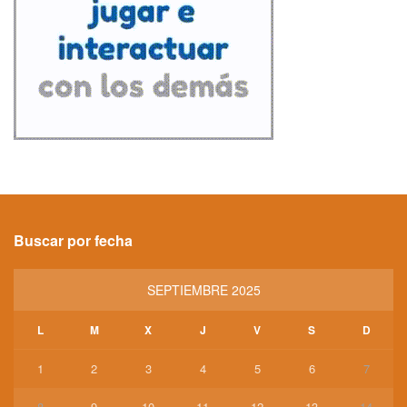
Buscar por fecha
SEPTIEMBRE 2025
L
M
X
J
V
S
D
1
2
3
4
5
6
7
8
9
10
11
12
13
14