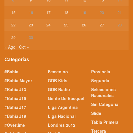
15
16
17
18
19
20
21
22
23
24
25
26
27
28
29
30
« Ago
Oct »
Categorías
#Bahía
Femenino
Provincia
#Bahía Mayor
GDB Kids
Segunda
#BahíaU13
GDB Radio
Selecciones
Nacionales
#BahíaU15
Gente De Básquet
Sin Categoría
#BahíaU17
Liga Argentina
Slide
#BahíaU19
Liga Nacional
Tabla Primera
#Overtime
Londres 2012
Tercera