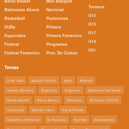
Bahía Basket
Mini Básquet
Torneos
Bahienses Afuera
Nacional
U13
Basketball
Posiciones
U15
DUBa
Primera
U17
Especiales
Primera Femenino
U19
Federal
Programas
U21
Federal Femenino
Prov. De Clubes
Temas
9 de Julio
Agustín Dottori
Alem
Altense
Andrés Barbero
Argentina
Argentino
Bahiense Del Norte
Bahía Basket
Bahía Blanca
Barracas
Barracas Central
Comercial
Damián Carci
David Pineda
Deportivo Whitense
El Nacional
Estrella
Estudiantes