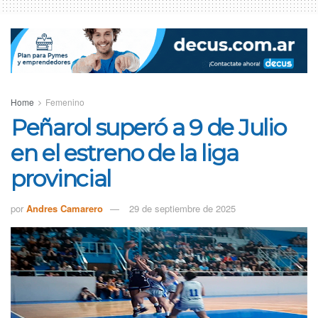
Home
Femenino
Peñarol superó a 9 de Julio
en el estreno de la liga
provincial
por
Andres Camarero
29 de septiembre de 2025