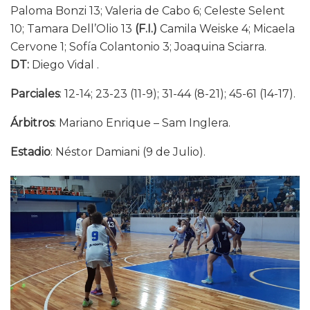
Paloma Bonzi 13; Valeria de Cabo 6; Celeste Selent
10; Tamara Dell’Olio 13
(
F.I.)
Camila Weiske 4; Micaela
Cervone 1; Sofía Colantonio 3; Joaquina Sciarra.
DT:
Diego Vidal .
Parciales
: 12-14; 23-23 (11-9); 31-44 (8-21); 45-61 (14-17).
Árbitros
: Mariano Enrique – Sam Inglera.
Estadio
: Néstor Damiani (9 de Julio).