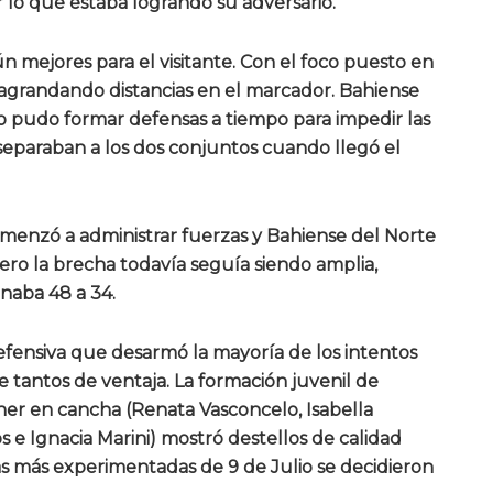
r lo que estaba logrando su adversario.
ún mejores para el visitante. Con el foco puesto en
ó agrandando distancias en el marcador. Bahiense
o pudo formar defensas a tiempo para impedir las
separaban a los dos conjuntos cuando llegó el
comenzó a administrar fuerzas y Bahiense del Norte
ro la brecha todavía seguía siendo amplia,
anaba 48 a 34.
 defensiva que desarmó la mayoría de los intentos
te tantos de ventaja. La formación juvenil de
ner en cancha (Renata Vasconcelo, Isabella
 e Ignacia Marini) mostró destellos de calidad
 más experimentadas de 9 de Julio se decidieron