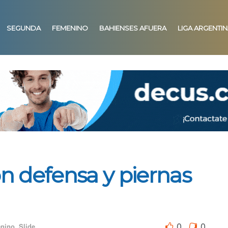
SEGUNDA
FEMENINO
BAHIENSES AFUERA
LIGA ARGENTI
on defensa y piernas
0
0
nino
,
Slide