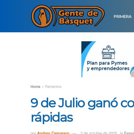
PRIMERA
Home
Femenino
9 de Julio ganó c
rápidas
por
Andres Camarero
2 de octubre de 2025
in
Feme