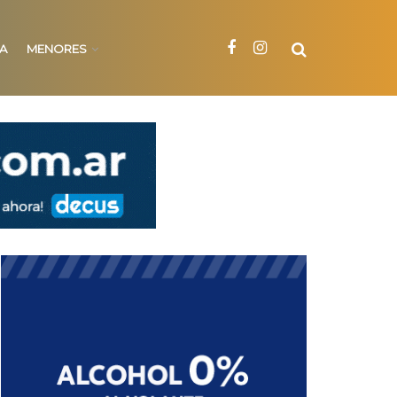
NA
MENORES