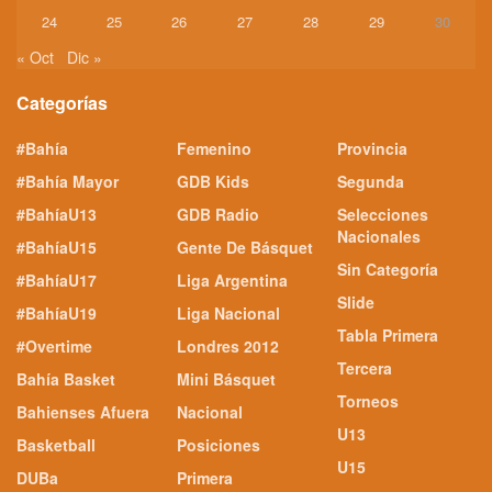
24
25
26
27
28
29
30
« Oct
Dic »
Categorías
#Bahía
Femenino
Provincia
#Bahía Mayor
GDB Kids
Segunda
#BahíaU13
GDB Radio
Selecciones
Nacionales
#BahíaU15
Gente De Básquet
Sin Categoría
#BahíaU17
Liga Argentina
Slide
#BahíaU19
Liga Nacional
Tabla Primera
#Overtime
Londres 2012
Tercera
Bahía Basket
Mini Básquet
Torneos
Bahienses Afuera
Nacional
U13
Basketball
Posiciones
U15
DUBa
Primera