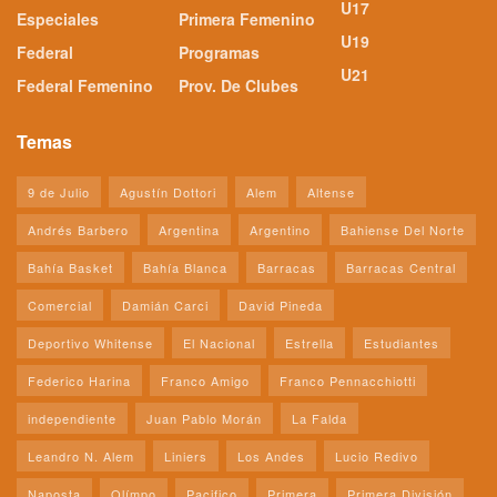
U17
Especiales
Primera Femenino
U19
Federal
Programas
U21
Federal Femenino
Prov. De Clubes
Temas
9 de Julio
Agustín Dottori
Alem
Altense
Andrés Barbero
Argentina
Argentino
Bahiense Del Norte
Bahía Basket
Bahía Blanca
Barracas
Barracas Central
Comercial
Damián Carci
David Pineda
Deportivo Whitense
El Nacional
Estrella
Estudiantes
Federico Harina
Franco Amigo
Franco Pennacchiotti
independiente
Juan Pablo Morán
La Falda
Leandro N. Alem
Liniers
Los Andes
Lucio Redivo
Naposta
Olímpo
Pacifico
Primera
Primera División