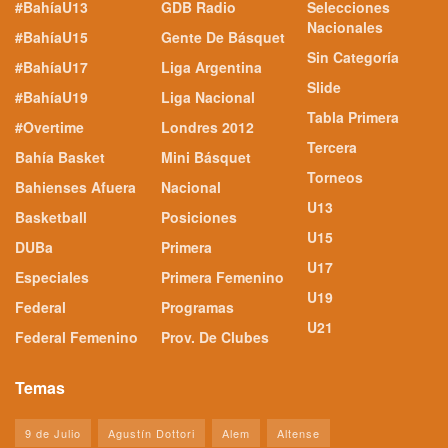
#BahíaU13
GDB Radio
Selecciones
Nacionales
#BahíaU15
Gente De Básquet
Sin Categoría
#BahíaU17
Liga Argentina
Slide
#BahíaU19
Liga Nacional
Tabla Primera
#Overtime
Londres 2012
Tercera
Bahía Basket
Mini Básquet
Torneos
Bahienses Afuera
Nacional
U13
Basketball
Posiciones
U15
DUBa
Primera
U17
Especiales
Primera Femenino
U19
Federal
Programas
U21
Federal Femenino
Prov. De Clubes
Temas
9 de Julio
Agustín Dottori
Alem
Altense