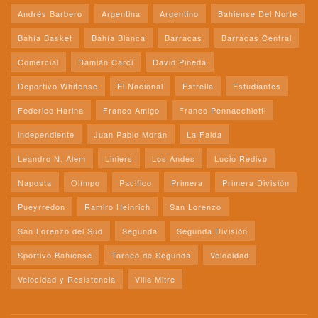
Andrés Barbero
Argentina
Argentino
Bahiense Del Norte
Bahía Basket
Bahía Blanca
Barracas
Barracas Central
Comercial
Damián Carci
David Pineda
Deportivo Whitense
El Nacional
Estrella
Estudiantes
Federico Harina
Franco Amigo
Franco Pennacchiotti
independiente
Juan Pablo Morán
La Falda
Leandro N. Alem
Liniers
Los Andes
Lucio Redivo
Naposta
Olímpo
Pacifico
Primera
Primera División
Pueyrredon
Ramiro Heinrich
San Lorenzo
San Lorenzo del Sud
Segunda
Segunda División
Sportivo Bahiense
Torneo de Segunda
Velocidad
Velocidad y Resistencia
Villa Mitre