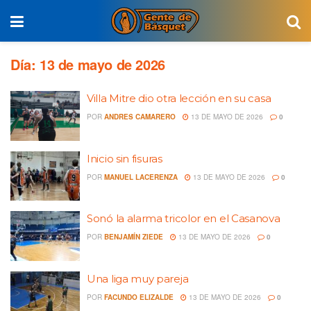
Día:
13 de mayo de 2026
Villa Mitre dio otra lección en su casa
POR
ANDRES CAMARERO
13 DE MAYO DE 2026
0
Inicio sin fisuras
POR
MANUEL LACERENZA
13 DE MAYO DE 2026
0
Sonó la alarma tricolor en el Casanova
POR
BENJAMÍN ZIEDE
13 DE MAYO DE 2026
0
Una liga muy pareja
POR
FACUNDO ELIZALDE
13 DE MAYO DE 2026
0