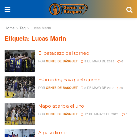
Home
Tag
Lucas Marín
Etiqueta:
Lucas Marín
El batacazo del torneo
POR
GENTE DE BÁSQUET
9 DE MAYO DE 2023
0
Estimados, hay quinto juego
POR
GENTE DE BÁSQUET
5 DE MAYO DE 2023
0
Napo acaricia el uno
POR
GENTE DE BÁSQUET
17 DE MARZO DE 2023
0
A paso firme