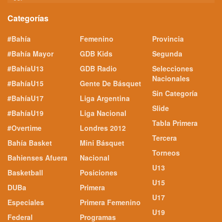
Categorías
#Bahía
Femenino
Provincia
#Bahía Mayor
GDB Kids
Segunda
#BahíaU13
GDB Radio
Selecciones
Nacionales
#BahíaU15
Gente De Básquet
Sin Categoría
#BahíaU17
Liga Argentina
Slide
#BahíaU19
Liga Nacional
Tabla Primera
#Overtime
Londres 2012
Tercera
Bahía Basket
Mini Básquet
Torneos
Bahienses Afuera
Nacional
U13
Basketball
Posiciones
U15
DUBa
Primera
U17
Especiales
Primera Femenino
U19
Federal
Programas