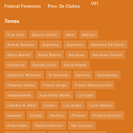
U21
Federal Femenino
Prov. De Clubes
Temas
9 de Julio
Agustín Dottori
Alem
Altense
Andrés Barbero
Argentina
Argentino
Bahiense Del Norte
Bahía Basket
Bahía Blanca
Barracas
Barracas Central
Comercial
Damián Carci
David Pineda
Deportivo Whitense
El Nacional
Estrella
Estudiantes
Federico Harina
Franco Amigo
Franco Pennacchiotti
independiente
Juan Pablo Morán
La Falda
Leandro N. Alem
Liniers
Los Andes
Lucio Redivo
Naposta
Olímpo
Pacifico
Primera
Primera División
Pueyrredon
Ramiro Heinrich
San Lorenzo