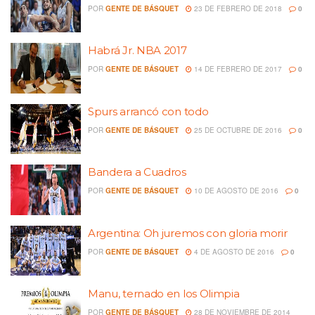
POR
GENTE DE BÁSQUET
23 DE FEBRERO DE 2018
0
Habrá Jr. NBA 2017
POR
GENTE DE BÁSQUET
14 DE FEBRERO DE 2017
0
Spurs arrancó con todo
POR
GENTE DE BÁSQUET
25 DE OCTUBRE DE 2016
0
Bandera a Cuadros
POR
GENTE DE BÁSQUET
10 DE AGOSTO DE 2016
0
Argentina: Oh juremos con gloria morir
POR
GENTE DE BÁSQUET
4 DE AGOSTO DE 2016
0
Manu, ternado en los Olimpia
POR
GENTE DE BÁSQUET
28 DE NOVIEMBRE DE 2014