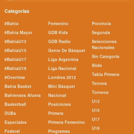
Categorías
#Bahía
Femenino
Provincia
#Bahía Mayor
GDB Kids
Segunda
#BahíaU13
GDB Radio
Selecciones
Nacionales
#BahíaU15
Gente De Básquet
Sin Categoría
#BahíaU17
Liga Argentina
Slide
#BahíaU19
Liga Nacional
Tabla Primera
#Overtime
Londres 2012
Tercera
Bahía Basket
Mini Básquet
Torneos
Bahienses Afuera
Nacional
U13
Basketball
Posiciones
U15
DUBa
Primera
U17
Especiales
Primera Femenino
U19
Federal
Programas