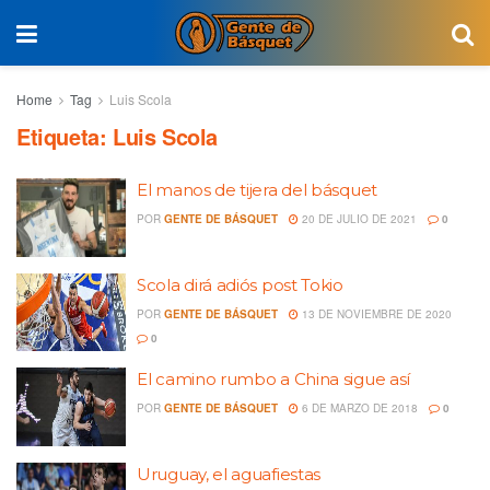
Home
Tag
Luis Scola
Etiqueta:
Luis Scola
El manos de tijera del básquet
POR
GENTE DE BÁSQUET
20 DE JULIO DE 2021
0
Scola dirá adiós post Tokio
POR
GENTE DE BÁSQUET
13 DE NOVIEMBRE DE 2020
0
El camino rumbo a China sigue así
POR
GENTE DE BÁSQUET
6 DE MARZO DE 2018
0
Uruguay, el aguafiestas