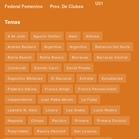
U21
Federal Femenino
Prov. De Clubes
Temas
9 de Julio
Agustín Dottori
Alem
Altense
Andrés Barbero
Argentina
Argentino
Bahiense Del Norte
Bahía Basket
Bahía Blanca
Barracas
Barracas Central
Comercial
Damián Carci
David Pineda
Deportivo Whitense
El Nacional
Estrella
Estudiantes
Federico Harina
Franco Amigo
Franco Pennacchiotti
independiente
Juan Pablo Morán
La Falda
Leandro N. Alem
Liniers
Los Andes
Lucio Redivo
Naposta
Olímpo
Pacifico
Primera
Primera División
Pueyrredon
Ramiro Heinrich
San Lorenzo