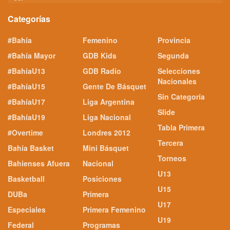
Categorías
#Bahía
Femenino
Provincia
#Bahía Mayor
GDB Kids
Segunda
#BahíaU13
GDB Radio
Selecciones
Nacionales
#BahíaU15
Gente De Básquet
Sin Categoría
#BahíaU17
Liga Argentina
Slide
#BahíaU19
Liga Nacional
Tabla Primera
#Overtime
Londres 2012
Tercera
Bahía Basket
Mini Básquet
Torneos
Bahienses Afuera
Nacional
U13
Basketball
Posiciones
U15
DUBa
Primera
U17
Especiales
Primera Femenino
U19
Federal
Programas