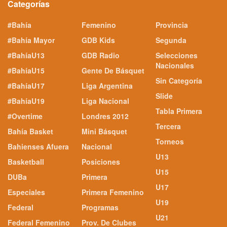
Categorías
#Bahía
Femenino
Provincia
#Bahía Mayor
GDB Kids
Segunda
#BahíaU13
GDB Radio
Selecciones
Nacionales
#BahíaU15
Gente De Básquet
Sin Categoría
#BahíaU17
Liga Argentina
Slide
#BahíaU19
Liga Nacional
Tabla Primera
#Overtime
Londres 2012
Tercera
Bahía Basket
Mini Básquet
Torneos
Bahienses Afuera
Nacional
U13
Basketball
Posiciones
U15
DUBa
Primera
U17
Especiales
Primera Femenino
U19
Federal
Programas
U21
Federal Femenino
Prov. De Clubes