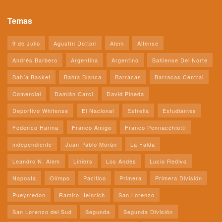
Temas
9 de Julio
Agustín Dottori
Alem
Altense
Andrés Barbero
Argentina
Argentino
Bahiense Del Norte
Bahía Basket
Bahía Blanca
Barracas
Barracas Central
Comercial
Damián Carci
David Pineda
Deportivo Whitense
El Nacional
Estrella
Estudiantes
Federico Harina
Franco Amigo
Franco Pennacchiotti
independiente
Juan Pablo Morán
La Falda
Leandro N. Alem
Liniers
Los Andes
Lucio Redivo
Naposta
Olímpo
Pacifico
Primera
Primera División
Pueyrredon
Ramiro Heinrich
San Lorenzo
San Lorenzo del Sud
Segunda
Segunda División