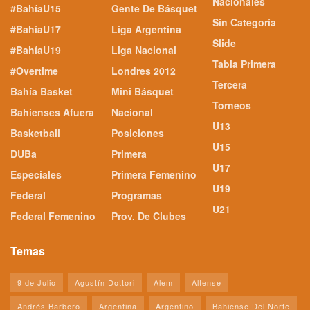
Nacionales
#BahíaU15
Gente De Básquet
Sin Categoría
#BahíaU17
Liga Argentina
Slide
#BahíaU19
Liga Nacional
Tabla Primera
#Overtime
Londres 2012
Tercera
Bahía Basket
Mini Básquet
Torneos
Bahienses Afuera
Nacional
U13
Basketball
Posiciones
U15
DUBa
Primera
U17
Especiales
Primera Femenino
U19
Federal
Programas
U21
Federal Femenino
Prov. De Clubes
Temas
9 de Julio
Agustín Dottori
Alem
Altense
Andrés Barbero
Argentina
Argentino
Bahiense Del Norte