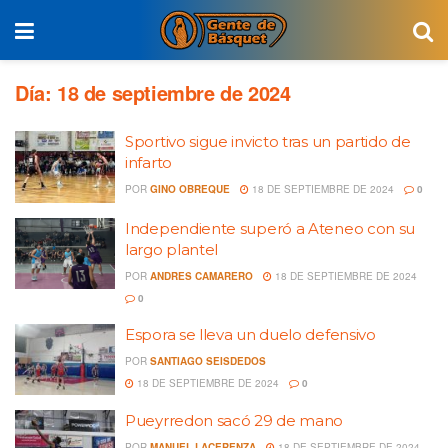
Día:
18 de septiembre de 2024
Sportivo sigue invicto tras un partido de
infarto
POR
GINO OBREQUE
18 DE SEPTIEMBRE DE 2024
0
Independiente superó a Ateneo con su
largo plantel
POR
ANDRES CAMARERO
18 DE SEPTIEMBRE DE 2024
0
Espora se lleva un duelo defensivo
POR
SANTIAGO SEISDEDOS
18 DE SEPTIEMBRE DE 2024
0
Pueyrredon sacó 29 de mano
POR
MANUEL LACERENZA
18 DE SEPTIEMBRE DE 2024