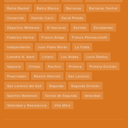
Bahía Basket
Bahía Blanca
Barracas
Barracas Central
Comercial
Damián Carci
David Pineda
Deportivo Whitense
El Nacional
Estrella
Estudiantes
Federico Harina
Franco Amigo
Franco Pennacchiotti
independiente
Juan Pablo Morán
La Falda
Leandro N. Alem
Liniers
Los Andes
Lucio Redivo
Naposta
Olímpo
Pacifico
Primera
Primera División
Pueyrredon
Ramiro Heinrich
San Lorenzo
San Lorenzo del Sud
Segunda
Segunda División
Sportivo Bahiense
Torneo de Segunda
Velocidad
Velocidad y Resistencia
Villa Mitre