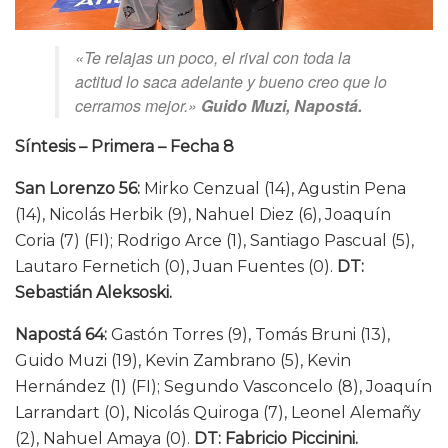
«Te relajas un poco, el rival con toda la
actitud lo saca adelante y bueno creo que lo
cerramos mejor.»
Guido Muzi, Napostá.
Síntesis – Primera – Fecha 8
San Lorenzo 56:
Mirko Cenzual (14), Agustin Pena
(14), Nicolás Herbik (9), Nahuel Diez (6), Joaquín
Coria (7) (FI); Rodrigo Arce (1), Santiago Pascual (5),
Lautaro Fernetich (0), Juan Fuentes (0).
DT:
Sebastián Aleksoski.
Napostá 64:
Gastón Torres (9), Tomás Bruni (13),
Guido Muzi (19), Kevin Zambrano (5), Kevin
Hernández (1) (FI); Segundo Vasconcelo (8), Joaquín
Larrandart (0), Nicolás Quiroga (7), Leonel Alemañy
(2), Nahuel Amaya (0).
DT: Fabricio Piccinini.