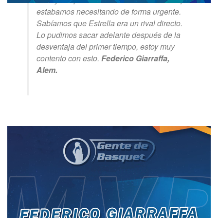
estabamos necesitando de forma urgente.
Sabíamos que Estrella era un rival directo.
Lo pudimos sacar adelante después de la
desventaja del primer tiempo, estoy muy
contento con esto.
Federico Giarraffa,
Alem.