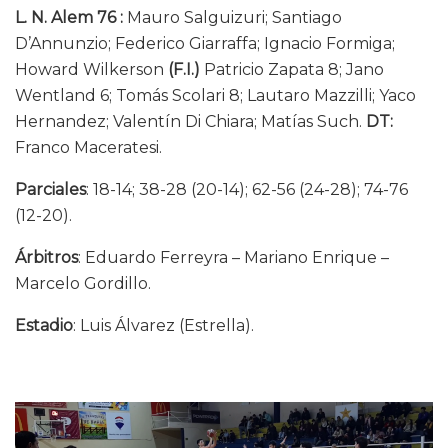
L. N. Alem 76 :
Mauro Salguizuri; Santiago
D’Annunzio; Federico Giarraffa; Ignacio Formiga;
Howard Wilkerson
(F.I.)
Patricio Zapata 8; Jano
Wentland 6; Tomás Scolari 8; Lautaro Mazzilli; Yaco
Hernandez; Valentín Di Chiara; Matías Such.
DT:
Franco Maceratesi.
Parciales
: 18-14; 38-28 (20-14); 62-56 (24-28); 74-76
(12-20).
Árbitros
: Eduardo Ferreyra – Mariano Enrique –
Marcelo Gordillo.
Estadio
: Luis Álvarez (Estrella).