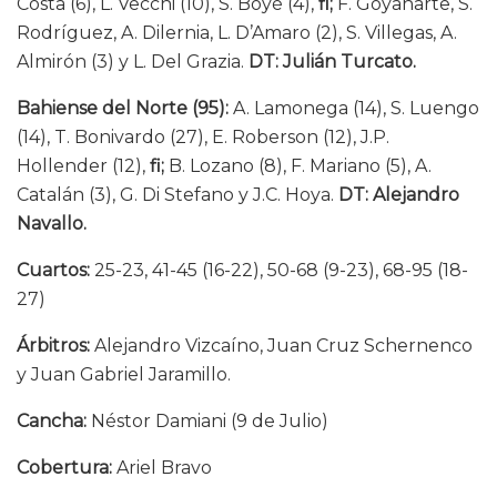
Costa (6), L. Vecchi (10), S. Boyé (4),
fi;
F. Goyanarte, S.
Rodríguez, A. Dilernia, L. D’Amaro (2), S. Villegas, A.
Almirón (3) y L. Del Grazia.
DT: Julián Turcato.
Bahiense del Norte (95):
A. Lamonega (14), S. Luengo
(14), T. Bonivardo (27), E. Roberson (12), J.P.
Hollender (12),
fi;
B. Lozano (8), F. Mariano (5), A.
Catalán (3), G. Di Stefano y J.C. Hoya.
DT: Alejandro
Navallo.
Cuartos:
25-23, 41-45 (16-22), 50-68 (9-23), 68-95 (18-
27)
Árbitros:
Alejandro Vizcaíno, Juan Cruz Schernenco
y Juan Gabriel Jaramillo.
Cancha:
Néstor Damiani (9 de Julio)
Cobertura:
Ariel Bravo