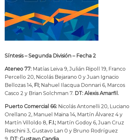
Síntesis – Segunda División – Fecha 2
Ateneo 77:
Matías Leiva 9, Julián Ripoll 19, Franco
Percello 20, Nicolás Bejarano 0 y Juan Ignacio
Bellozas 14,
FI;
Nahuel Ilacqua Donnari 6, Marcos
Casco 2 y Brian Solchman 7.
DT: Alexis Amarfil.
Puerto Comercial 66:
Nicolás Antonelli 20, Luciano
Orellano 2, Manuel Maina 14, Martín Álvarez 4 y
Martín Villoldo 8,
F.I.;
Martín Godoy 6, Juan Cruz
Reschini 3, Gustavo Lan 0 y Bruno Rodríguez
9.
DT: Gustavo Candia.