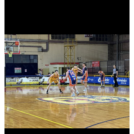
Árbitros
: Emanuel Sánchez – Juan Agustín Matías –
Joel Schernenco
Estadio
: Manu Ginóbili (Bahiense del Norte)
Tags:
Bahiense Del Norte
Eddie Roberson