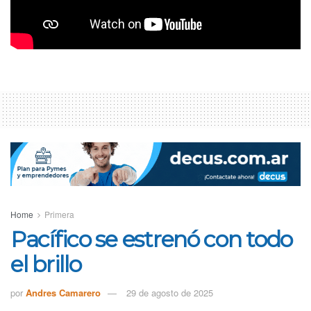
Joaquín Coria
Nahuel Diez
Primera
Primera División
San Lorenzo del Sud
Sebastian Luengo
Home
Primera
Pacífico se estrenó con todo
el brillo
por
Andres Camarero
29 de agosto de 2025