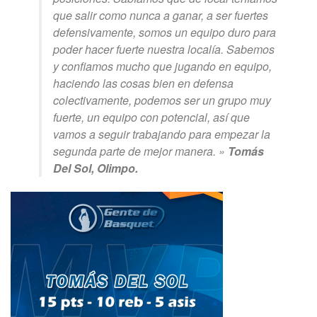
que salir como nunca a ganar, a ser fuertes
defensivamente, somos un equipo duro para
poder hacer fuerte nuestra localía. Sabemos
y confiamos mucho que jugando en equipo,
haciendo las cosas bien en defensa
colectivamente, podemos ser un grupo muy
fuerte, un equipo con potencial, así que
vamos a seguir trabajando para empezar la
segunda parte de mejor manera. »
Tomás
Del Sol, Olimpo.