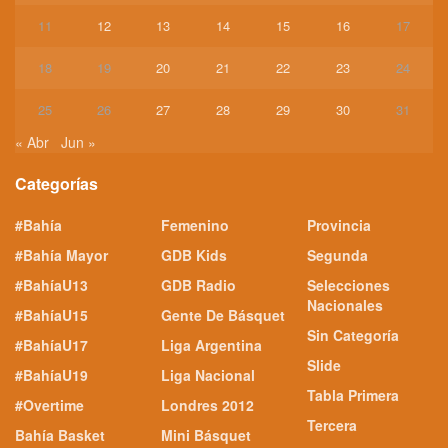
11
12
13
14
15
16
17
18
19
20
21
22
23
24
25
26
27
28
29
30
31
« Abr
Jun »
Categorías
#Bahía
Femenino
Provincia
#Bahía Mayor
GDB Kids
Segunda
#BahíaU13
GDB Radio
Selecciones
Nacionales
#BahíaU15
Gente De Básquet
Sin Categoría
#BahíaU17
Liga Argentina
Slide
#BahíaU19
Liga Nacional
Tabla Primera
#Overtime
Londres 2012
Tercera
Bahía Basket
Mini Básquet