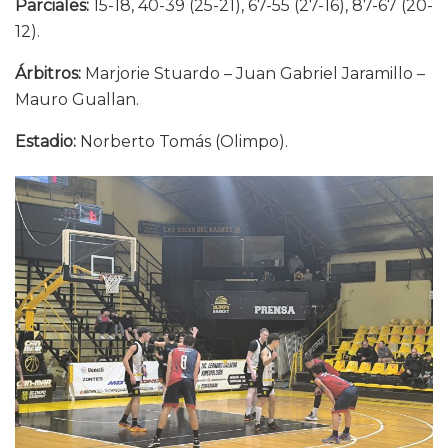
Parciales:
15-18, 40-39 (25-21), 67-55 (27-16), 87-67 (20-
12).
Árbitros:
Marjorie Stuardo⁩ – Juan Gabriel Jaramillo –
Mauro Guallan.⁩
Estadio:
Norberto Tomás (Olimpo).