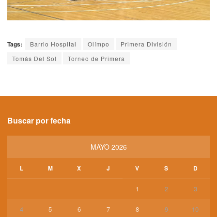
Tags:
Barrio Hospital
Olímpo
Primera División
Tomás Del Sol
Torneo de Primera
Buscar por fecha
MAYO 2026
L
M
X
J
V
S
D
1
2
3
4
5
6
7
8
9
10