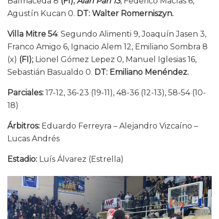
Balmaceda 8
(FI);
Alan Pan 13
, Federico Macías 6,
Agustín Kucan 0.
DT: Walter Romerniszyn.
Villa Mitre 54
: Segundo Alimenti 9, Joaquín Jasen 3,
Franco Amigo 6, Ignacio Alem 12, Emiliano Sombra 8
(x)
(FI);
Lionel Gómez Lepez 0, Manuel Iglesias 16,
Sebastián Basualdo 0.
DT: Emiliano Menéndez.
Parciales:
17-12, 36-23 (19-11), 48-36 (12-13), 58-54 (10-
18)
Árbitros:
Eduardo Ferreyra – Alejandro Vizcaíno –
Lucas Andrés
Estadio:
Luís Álvarez (Estrella)