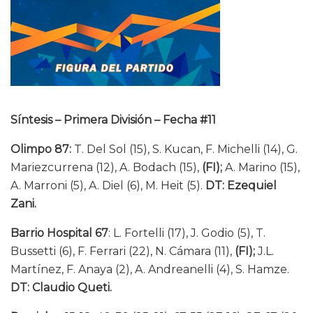
Síntesis – Primera División – Fecha #11
Olimpo 87:
T. Del Sol (15), S. Kucan, F. Michelli (14), G.
Mariezcurrena (12), A. Bodach (15),
(FI);
A. Marino (15),
A. Marroni (5), A. Diel (6), M. Heit (5).
DT: Ezequiel
Zani.
Barrio Hospital 67
: L. Fortelli (17), J. Godio (5), T.
Bussetti (6), F. Ferrari (22), N. Cámara (11),
(FI);
J.L.
Martínez, F. Anaya (2), A. Andreanelli (4), S. Hamze.
DT: Claudio Queti.