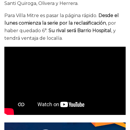
Santi Quiroga, Olivera y Herrera.
Para Villa Mitre es pasar la página rápido.
Desde el
lunes comienza la serie por la reclasificación
, por
haber quedado 6°.
Su rival será Barrio Hospital
, y
tendrá ventaja de localía.