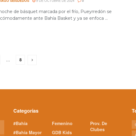
9 DE OCTUBRE DE 2024
IAGO SEISDEDOS
0
noche de básquet marcada por el frío, Pueyrredón se
cómodamente ante Bahía Basket y ya se enfoca ...
…
8
Categorías
T
#Bahía
Femenino
Prov. De
Clubes
#Bahía Mayor
GDB Kids