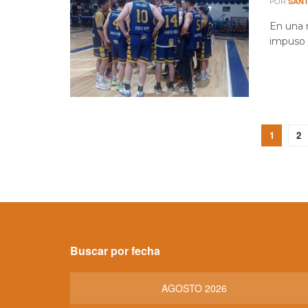
POR
SANT
En una 
impuso 
1
2
Buscar por fecha
AGOSTO 2026