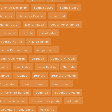
Bahiense Del Norte
Bahía Basket
Bahía Blanca
Barracas
Barracas Central
Comercial
Damián Carci
David Pineda
Deportivo Whitense
El Nacional
Estrella
Estudiantes
Federico Harina
Franco Amigo
Franco Pennacchiotti
independiente
Juan Pablo Morán
La Falda
Leandro N. Alem
Liniers
Los Andes
Lucio Redivo
Naposta
Olímpo
Pacifico
Primera
Primera División
Pueyrredon
Ramiro Heinrich
San Lorenzo
San Lorenzo del Sud
Segunda
Segunda División
Sportivo Bahiense
Torneo de Segunda
Velocidad
Velocidad y Resistencia
Villa Mitre