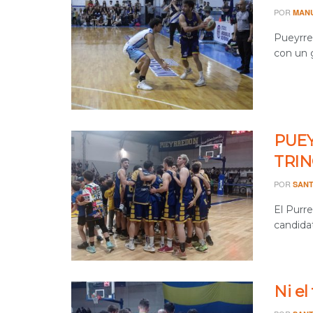
POR
MAN
Pueyrre
con un g
PUEY
TRI
POR
SANT
El Purre
candida
Ni el