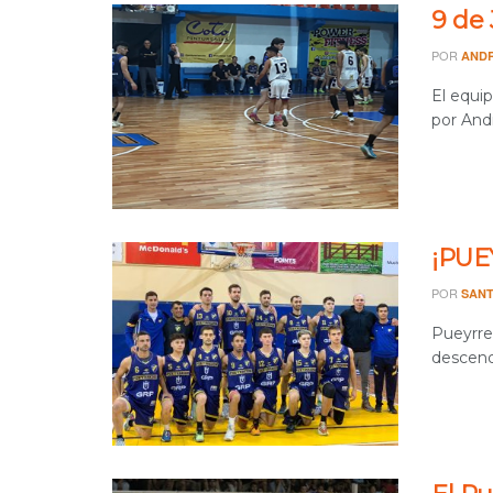
9 de 
POR
AND
El equip
por Andr
¡PUE
POR
SANT
Pueyrre
descendi