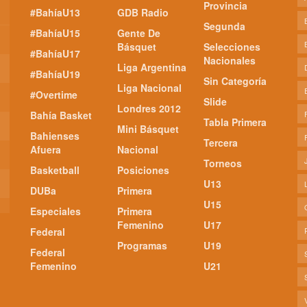
Provincia
#BahíaU13
GDB Radio
Segunda
#BahíaU15
Gente De
Básquet
Selecciones
#BahíaU17
Nacionales
Liga Argentina
#BahíaU19
Sin Categoría
Liga Nacional
#Overtime
Slide
Londres 2012
Bahía Basket
Tabla Primera
Mini Básquet
Bahienses
Tercera
Afuera
Nacional
Torneos
Basketball
Posiciones
U13
DUBa
Primera
U15
Especiales
Primera
Femenino
U17
Federal
Programas
U19
Federal
Femenino
U21