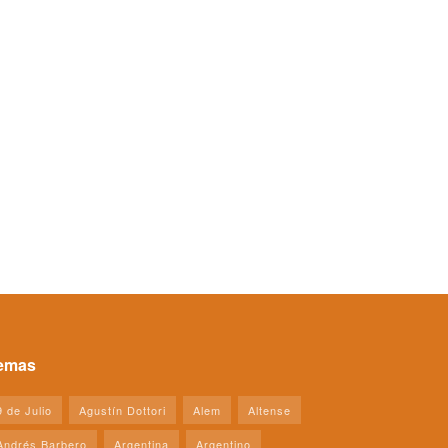
emas
9 de Julio
Agustín Dottori
Alem
Altense
Andrés Barbero
Argentina
Argentino