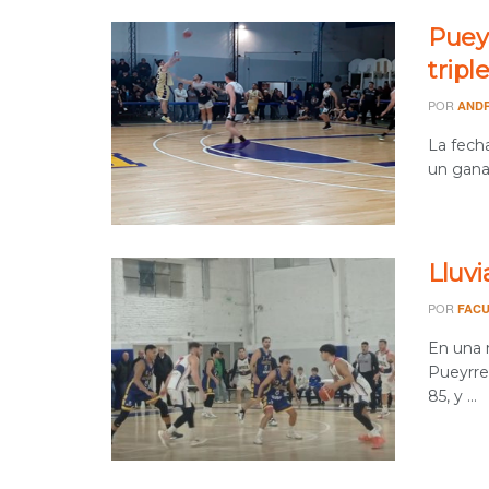
Puey
tripl
POR
AND
La fech
un gana
Lluvi
POR
FACU
En una n
Pueyrre
85, y ...