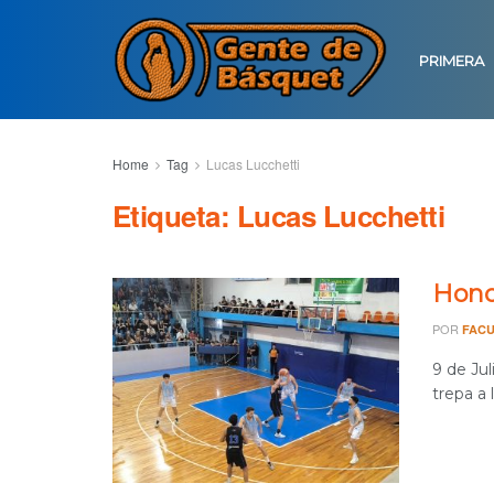
PRIMERA
Home
Tag
Lucas Lucchetti
Etiqueta:
Lucas Lucchetti
Hono
POR
FACU
9 de Jul
trepa a 