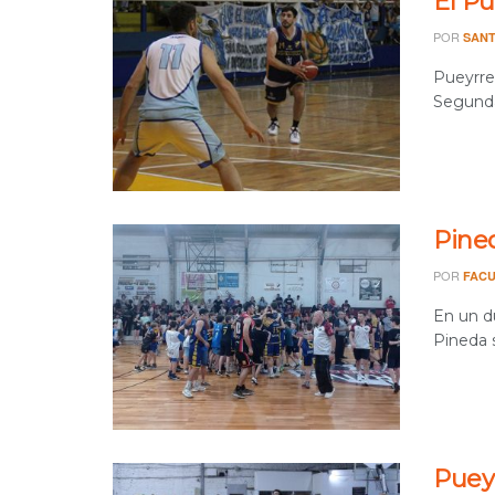
El P
POR
SANT
Pueyrre
Segunda,
Pined
POR
FACU
En un d
Pineda 
Puey